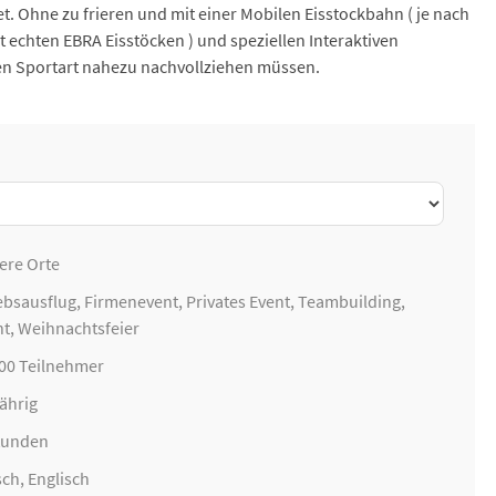
. Ohne zu frieren und mit einer Mobilen Eisstockbahn ( je nach
t echten EBRA Eisstöcken ) und speziellen Interaktiven
en Sportart nahezu nachvollziehen müssen.
ere Orte
ebsausflug
,
Firmenevent
, Privates Event,
Teambuilding
,
nt,
Weihnachtsfeier
200 Teilnehmer
ährig
Stunden
ch, Englisch