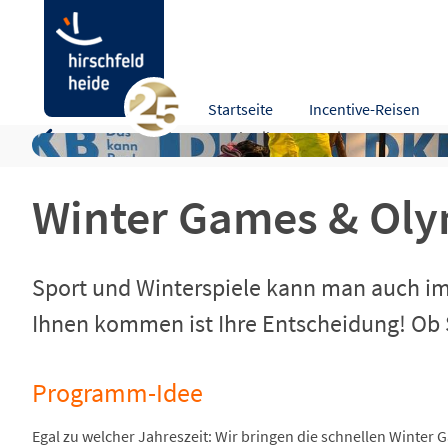
Winter Games & Olympiade | auch im Somme
Startseite
Incentive-Reisen
Programm-Idee
Beschreibung
Leistungen
Zusa
Winter Games & Oly
Sport und Winterspiele kann man auch im 
Ihnen kommen ist Ihre Entscheidung! Ob S
Programm-Idee
Egal zu welcher Jahreszeit: Wir bringen die schnellen Winter