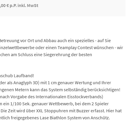
,00 € p.P. inkl. MwSt
Betreuung vor Ort und Abbau auch ein spezielles - auf Sie
Einzelwettbewerbe oder einen Teamplay Contest wünschen - wir
achen am Schluss eine Siegerehrung der besten
Anschub Laufband!
oder als Anaglyph 3D) mit 1 cm genauer Wertung und Ihrer
ungenen Metern kann das System selbständig berücksichtigen!
g nach Vorgabe des Internationalen Eisstockverbands)
n ein 1/100 Sek. genauer Wettbewerb, bei dem 2 Spieler
 Die Zeit wird über XXL Stoppuhren mit Buzzer erfasst. Hier hat
 Amtlich freigegebenes Lase Biathlon System von Anschütz.