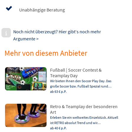
Unabhängige Beratung
Noch nicht überzeugt? Hier gibt‘s noch mehr
Argumente >
Mehr von diesem Anbieter
Fußball | Soccer Contest &
Teamplay Day
Wir bieten Ihnen den Soccer Play Day. Das
große Soccer bzw. Fußball Spezial rund…
ab 63 €
p.P.
Retro & Teamplay der besonderen
Art
Erleben Sie ein weltweites Einzelstück. Aktuell
ist RETRO absolut Trend und wir…
ab 40 €
p.P.