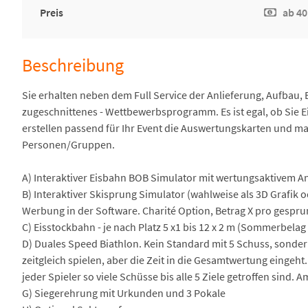
Preis
ab 40
Beschreibung
Sie erhalten neben dem Full Service der Anlieferung, Aufbau, 
zugeschnittenes - Wettbewerbsprogramm. Es ist egal, ob Sie 
erstellen passend für Ihr Event die Auswertungskarten und m
Personen/Gruppen.
A) Interaktiver Eisbahn BOB Simulator mit wertungsaktivem 
B) Interaktiver Skisprung Simulator (wahlweise als 3D Grafik 
Werbung in der Software. Charité Option, Betrag X pro gespr
C) Eisstockbahn - je nach Platz 5 x1 bis 12 x 2 m (Sommerbela
D) Duales Speed Biathlon. Kein Standard mit 5 Schuss, sonder
zeitgleich spielen, aber die Zeit in die Gesamtwertung eingeht.
jeder Spieler so viele Schüsse bis alle 5 Ziele getroffen sind.
G) Siegerehrung mit Urkunden und 3 Pokale