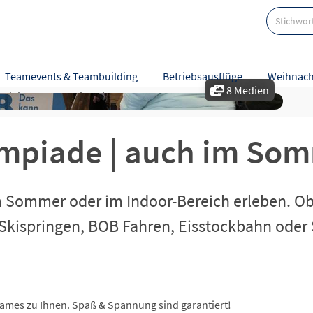
r
Teamevents & Teambuilding
Betriebsausflüge
Weihnach
8 Medien
tzleistungen
Hinweise
Karte
mpiade | auch im So
Sommer oder im Indoor-Bereich erleben. Ob w
kispringen, BOB Fahren, Eisstockbahn oder S
 Games zu Ihnen. Spaß & Spannung sind garantiert!