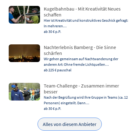
Kugelbahnbau - Mit Kreativität Neues
schaffen
Hier ist Kreativität und konstruktives Geschick gefragt:
In mehreren…
ab 30 €
p.P.
Nachterlebnis Bamberg - Die Sinne
schärfen
Wir gehen gemeinsam auf Nachtwanderung der
anderen Art: Ohne fremde Lichtquellen…
ab 225 €
pauschal
Team-Challenge - Zusammen immer
besser
Nach der Begrüßung wird Ihre Gruppe in Teams (ca. 12
Personen) eingeteilt. Dann…
ab 30 €
p.P.
Alles von diesem Anbieter