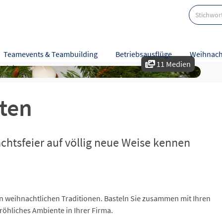
Teamevents & Teambuilding
Betriebsausflüge
Weihnach
11 Medien
tzleistungen
Karte
Bewertungen
ten
achtsfeier auf völlig neue Weise kennen
len weihnachtlichen Traditionen. Basteln Sie zusammen mit Ihren
fröhliches Ambiente in Ihrer Firma.