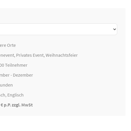
ere Orte
enevent
, Privates Event,
Weihnachtsfeier
800 Teilnehmer
mber - Dezember
Stunden
ch, Englisch
 € p.P. zzgl. MwSt