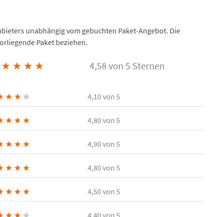
Anbieters unabhängig vom gebuchten Paket-Angebot. Die
vorliegende Paket beziehen.
★
★
★
★
4,58 von 5 Sternen
★
★
★
★
4,10
von 5
★
★
★
★
4,80
von 5
★
★
★
★
4,90
von 5
★
★
★
★
4,80
von 5
★
★
★
★
4,50
von 5
★
★
★
★
4,40
von 5