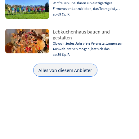
Wir freuen uns, Ihnen ein einzigartiges
Firmenevent anzubieten, das Teamgeist,…
ab 69 €
p.P.
Lebkuchenhaus bauen und
gestalten
Obwohl jedes Jahr viele Veranstaltungen zur
Auswahl stehen mögen, hat sich das…
ab 39 €
p.P.
Alles von diesem Anbieter