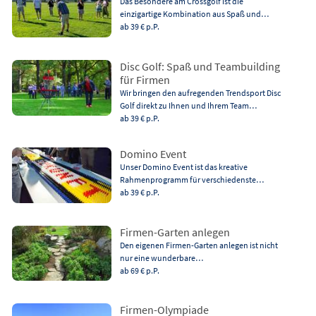
Das Besondere am Crossgolf ist die
einzigartige Kombination aus Spaß und…
ab 39 €
p.P.
Disc Golf: Spaß und Teambuilding
für Firmen
Wir bringen den aufregenden Trendsport Disc
Golf direkt zu Ihnen und Ihrem Team…
ab 39 €
p.P.
Domino Event
Unser Domino Event ist das kreative
Rahmenprogramm für verschiedenste…
ab 39 €
p.P.
Firmen-Garten anlegen
Den eigenen Firmen-Garten anlegen ist nicht
nur eine wunderbare…
ab 69 €
p.P.
Firmen-Olympiade