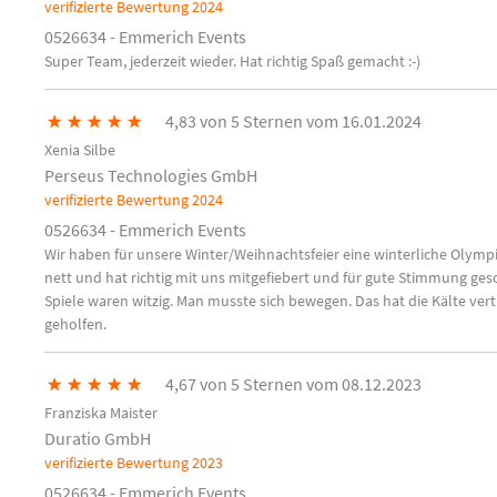
verifizierte Bewertung
2024
0526634 - Emmerich Events
Super Team, jederzeit wieder. Hat richtig Spaß gemacht :-)
★
★
★
★
★
4,83 von 5 Sternen vom 16.01.2024
Xenia Silbe
Perseus Technologies GmbH
verifizierte Bewertung
2024
0526634 - Emmerich Events
Wir haben für unsere Winter/Weihnachtsfeier eine winterliche Olympi
nett und hat richtig mit uns mitgefiebert und für gute Stimmung geso
Spiele waren witzig. Man musste sich bewegen. Das hat die Kälte v
geholfen.
★
★
★
★
★
4,67 von 5 Sternen vom 08.12.2023
Franziska Maister
Duratio GmbH
verifizierte Bewertung
2023
0526634 - Emmerich Events