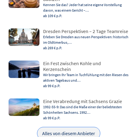
Kennen Sie das? Jeder hat seine eigene Vorstellung
davon, was einem Gericht –…
ab 109 €
p.P.
Dresden Perspektiven – 2 Tage Teamreise
Erleben Sie Dresden aus neuen Perspektiven: historisch
im Oldtimerbus,…
ab 269 €
p.P.
Ein Fest zwischen Kohle und
Kerzenschein
Wir bringen Ihr Team in Tuchfühlung mit den Riesen des
aktiven Tagebaus und…
ab 99 €
p.P.
Eine Verabredung mit Sachsens Grazie
1992-55-9: Das sind die Maße einer der beliebtesten
Schönheiten Sachsens. 1992…
ab 99 €
p.P.
Alles von diesem Anbieter