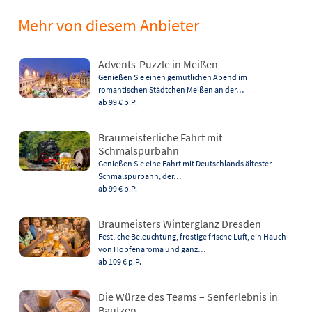
Mehr von diesem Anbieter
Advents-Puzzle in Meißen
Genießen Sie einen gemütlichen Abend im
romantischen Städtchen Meißen an der…
ab 99 €
p.P.
Braumeisterliche Fahrt mit
Schmalspurbahn
Genießen Sie eine Fahrt mit Deutschlands ältester
Schmalspurbahn, der…
ab 99 €
p.P.
Braumeisters Winterglanz Dresden
Festliche Beleuchtung, frostige frische Luft, ein Hauch
von Hopfenaroma und ganz…
ab 109 €
p.P.
Die Würze des Teams – Senferlebnis in
Bautzen