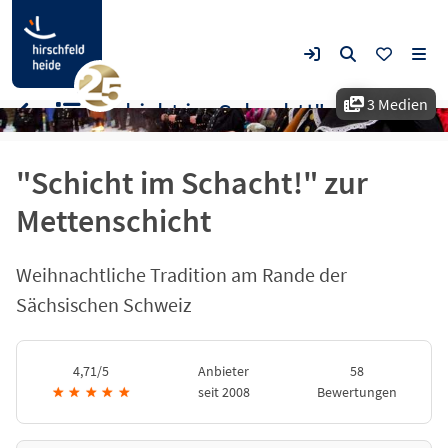
3 Medien
"Schicht im Schacht!" zur Mettenschicht
"Schicht im Schacht!" zur
Mettenschicht
Weihnachtliche Tradition am Rande der
Sächsischen Schweiz
4,71/5
Anbieter
58
★
★
★
★
★
seit 2008
Bewertungen