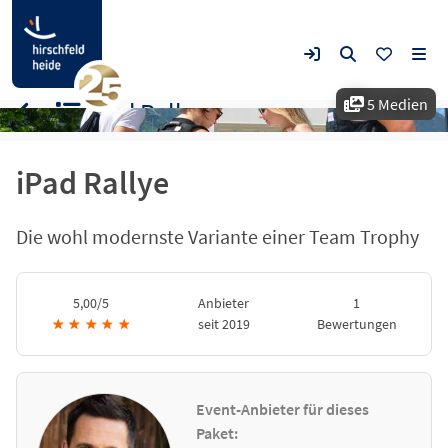
5 Medien
iPad Rallye
iPad Rallye
Die wohl modernste Variante einer Team Trophy
5,00/5
Anbieter
1
★
★
★
★
★
seit 2019
Bewertungen
Event-Anbieter für dieses
Paket: