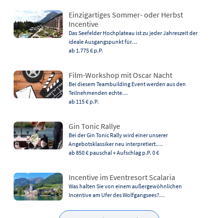
Einzigartiges Sommer- oder Herbst
Incentive
Das Seefelder Hochplateau ist zu jeder Jahreszeit der
ideale Ausgangspunkt für…
ab 1.775 €
p.P.
Film-Workshop mit Oscar Nacht
Bei diesem Teambuilding Event werden aus den
Teilnehmenden echte…
ab 115 €
p.P.
Gin Tonic Rallye
Bei der Gin Tonic Rally wird einer unserer
Angebotsklassiker neu interpretiert.…
ab 850 €
pauschal + Aufschlag p.P. 0 €
Incentive im Eventresort Scalaria
Was halten Sie von einem außergewöhnlichen
Incentive am Ufer des Wolfgangsees?…