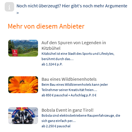
Noch nicht überzeugt? Hier gibt‘s noch mehr Argumente
>
Mehr von diesem Anbieter
Auf den Spuren von Legenden in
Kitzbühel
Kitzbühel ist eine Stadt des Sports und Lifestyles,
berühmt durch das…
ab 1.324 €
p.P.
Bau eines Wildbienenhotels
Beim Bau eines Wildbienenhotels kann jeder
Teilnehmer seiner Kreativität freien…
ab 850 €
pauschal + Aufschlag p.P. 0 €
Bobsla Event in ganz Tirol!
Bobsla sind elektrobetriebene Raupenfahrzeuge, die
sich ganz einfach per…
ab 2.250 €
pauschal