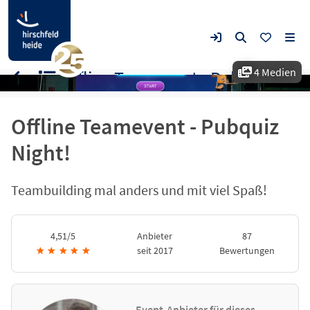
4 Medien
Offline Teamevent - Pubquiz Night!
Offline Teamevent - Pubquiz
Night!
Teambuilding mal anders und mit viel Spaß!
4,51/5
Anbieter
87
★
★
★
★
★
seit 2017
Bewertungen
Event-Anbieter für dieses