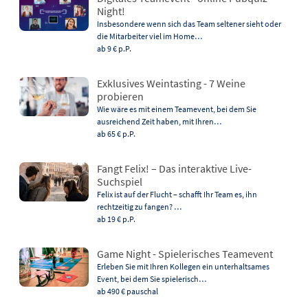
Night!
Insbesondere wenn sich das Team seltener sieht oder
die Mitarbeiter viel im Home…
ab 9 €
p.P.
Exklusives Weintasting - 7 Weine
probieren
Wie wäre es mit einem Teamevent, bei dem Sie
ausreichend Zeit haben, mit Ihren…
ab 65 €
p.P.
Fangt Felix! – Das interaktive Live-
Suchspiel
Felix ist auf der Flucht – schafft Ihr Team es, ihn
rechtzeitig zu fangen? …
ab 19 €
p.P.
Game Night - Spielerisches Teamevent
Erleben Sie mit Ihren Kollegen ein unterhaltsames
Event, bei dem Sie spielerisch…
ab 490 €
pauschal