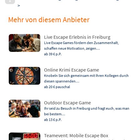
>
Mehr von diesem Anbieter
Live Escape Erlebnis in Freiburg
Live Escape Games fördern den Zusammenhalt,
schaffen neue Motivation, zeigen…
ab 39 €
p.P.
Online Krimi Escape Game
Knobeln Sie sich gemeinsam mit Ihren Kollegen durch
diesen spannenden…
ab 20 €
pauschal
Outdoor Escape Game
Ihr seid zu Besuch in Freiburg und fragt euch, was man
bei bestem…
ab 13 €
p.P.
Teamevent: Mobile Escape Box