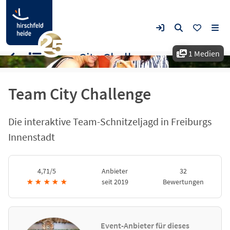
1 Medien
Team City Challenge
Team City Challenge
Die interaktive Team-Schnitzeljagd in Freiburgs
Innenstadt
4,71/5
Anbieter
32
★
★
★
★
★
seit 2019
Bewertungen
Event-Anbieter für dieses