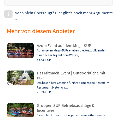
Noch nicht überzeugt? Hier gibt‘s noch mehr Argumente
>
Mehr von diesem Anbieter
Azubi Event auf dem Mega-SUP
Auf unseren Mega-SUPs erleben die Auszubildenden
einen Team-Tag auf dem Wasser,…
ab 43 €
p.P.
Das Mitmach-Event | Outdoorküche mit
BBQ
Das besondere Catering für Ihre Firmenfeier: Anstatt im
Restaurant bieten wir…
ab 39 €
p.P.
Gruppen SUP Betriebsausflüge &
Incentives
Sie wollen Ihr Team in ein gemeinsames Abenteuer in