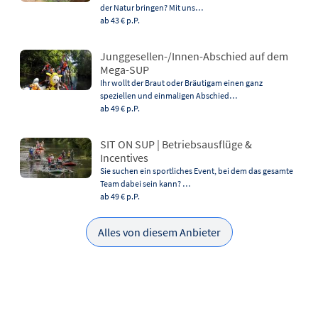
der Natur bringen? Mit uns…
ab 43 €
p.P.
Junggesellen-/Innen-Abschied auf dem
Mega-SUP
Ihr wollt der Braut oder Bräutigam einen ganz
speziellen und einmaligen Abschied…
ab 49 €
p.P.
SIT ON SUP | Betriebsausflüge &
Incentives
Sie suchen ein sportliches Event, bei dem das gesamte
Team dabei sein kann? …
ab 49 €
p.P.
Alles von diesem Anbieter