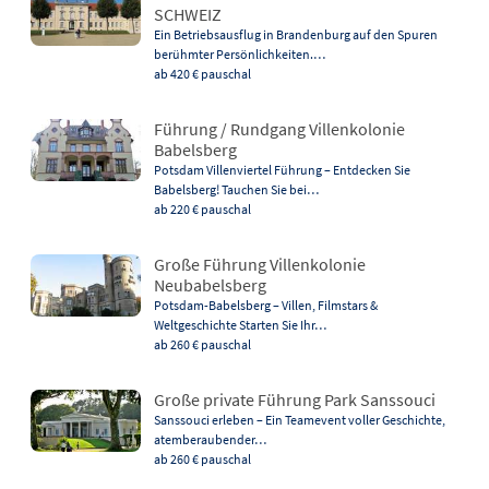
SCHWEIZ
Ein Betriebsausflug in Brandenburg auf den Spuren
berühmter Persönlichkeiten.…
ab 420 €
pauschal
Führung / Rundgang Villenkolonie
Babelsberg
Potsdam Villenviertel Führung – Entdecken Sie
Babelsberg! Tauchen Sie bei…
ab 220 €
pauschal
Große Führung Villenkolonie
Neubabelsberg
Potsdam-Babelsberg – Villen, Filmstars &
Weltgeschichte Starten Sie Ihr…
ab 260 €
pauschal
Große private Führung Park Sanssouci
Sanssouci erleben – Ein Teamevent voller Geschichte,
atemberaubender…
ab 260 €
pauschal