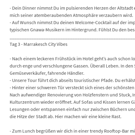
- Dein Dinner nimmst Du im pulsierenden Herzen der Altstadt e
mich seiner atemberaubenden Atmosphäre verzaubern wird.
- Auf Wunsch nimmst Du deinen Welcome-Cocktail auf der impo
typischen Gnawa-Musikern im Hintergrund. Fühlst Du den b
___________________________________________________
Tag 3 - Marrakesch City Vibes
- Nach einem leckeren Frühstück im Hotel geht’s auch schon los
durch enge und verschlungene Gassen. Überall Leben. In den 
Gemüseverkäufer, fahrende Händler.
- Unsere Tour führt dich abseits touristischer Pfade. Du erhäls
- Hinter einer schweren Tür versteckt sich eines der schönste
Nach aufwendiger Renovierung von Holzfenstern und Stuck, I
Kulturzentrum wieder eröffnet. Auf Sofas und Kissen lernen 
Lesungen oder entspannen einfach nur zwischen Büchern und
die Hitze der Stadt ab. Hier machen wir eine kleine Rast.
- Zum Lunch begrüßen wir dich in einer trendy Rooftop-Bar mi