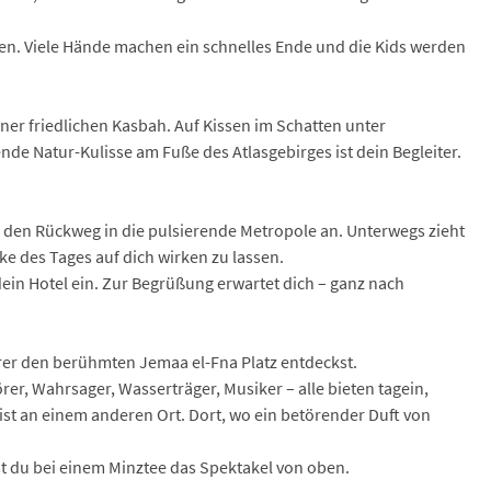
ren. Viele Hände machen ein schnelles Ende und die Kids werden
ner friedlichen Kasbah. Auf Kissen im Schatten unter
e Natur-Kulisse am Fuße des Atlasgebirges ist dein Begleiter.
 du den Rückweg in die pulsierende Metropole an. Unterwegs zieht
cke des Tages auf dich wirken zu lassen.
dein Hotel ein. Zur Begrüßung erwartet dich – ganz nach
hrer den berühmten Jemaa el-Fna Platz entdeckst.
r, Wahrsager, Wasserträger, Musiker – alle bieten tagein,
st an einem anderen Ort. Dort, wo ein betörender Duft von
t du bei einem Minztee das Spektakel von oben.