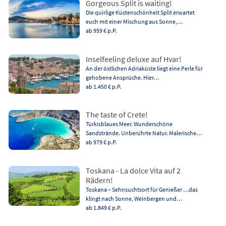
Gorgeous Split is waiting!
Die quirlige Küstenschönheit Split erwartet
euch mit einer Mischung aus Sonne,…
ab 959 €
p.P.
Inselfeeling deluxe auf Hvar!
An der östlichen Adriaküste liegt eine Perle für
gehobene Ansprüche. Hier…
ab 1.450 €
p.P.
The taste of Crete!
Türkisblaues Meer. Wunderschöne
Sandstrände. Unberührte Natur. Malerische…
ab 979 €
p.P.
Toskana - La dolce Vita auf 2
Rädern!
Toskana – Sehnsuchtsort für Genießer …das
klingt nach Sonne, Weinbergen und…
ab 1.849 €
p.P.