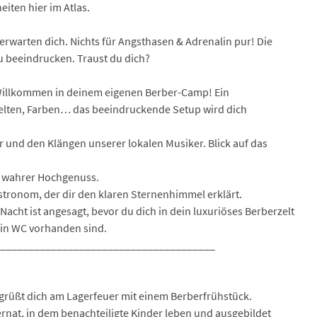
iten hier im Atlas.
 erwarten dich. Nichts für Angsthasen & Adrenalin pur! Die
zu beeindrucken. Traust du dich?
! Willkommen in deinem eigenen Berber-Camp! Ein
elten, Farben… das beeindruckende Setup wird dich
und den Klängen unserer lokalen Musiker. Blick auf das
n wahrer Hochgenuss.
stronom, der dir den klaren Sternenhimmel erklärt.
Nacht ist angesagt, bevor du dich in dein luxuriöses Berberzelt
ein WC vorhanden sind.
_______________________________________
grüßt dich am Lagerfeuer mit einem Berberfrühstück.
nternat, in dem benachteiligte Kinder leben und ausgebildet