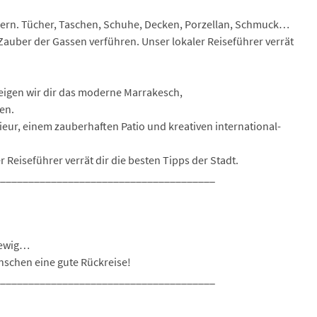
ndern. Tücher, Taschen, Schuhe, Decken, Porzellan, Schmuck…
Zauber der Gassen verführen. Unser lokaler Reiseführer verrät
zeigen wir dir das moderne Marrakesch,
en.
eur, einem zauberhaften Patio und kreativen international-
 Reiseführer verrät dir die besten Tipps der Stadt.
_______________________________________
n ewig…
nschen eine gute Rückreise!
_______________________________________