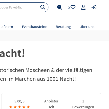
0
tsfeiern
Eventbausteine
Beratung
Über uns
acht!
storischen Moscheen & der vielfältigen
men im Märchen aus 1001 Nacht!
5,00/5
Anbieter
1
★
★
★
★
★
seit
Bewertungen