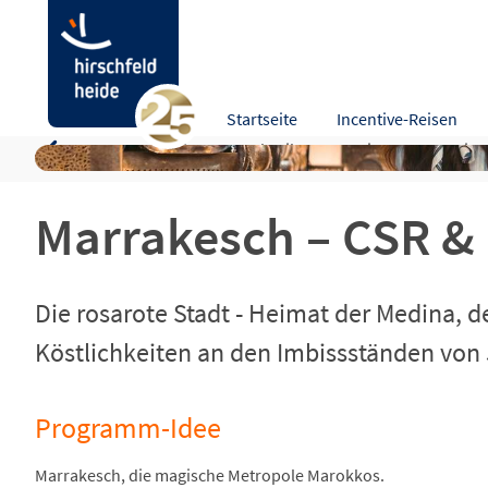
Marrakesch – CSR & Highlights aus 1001 Nach
Startseite
Incentive-Reisen
Programm-Idee
Beschreibung
Leistungen
Hinw
Marrakesch – CSR & 
Die rosarote Stadt - Heimat der Medina, d
Köstlichkeiten an den Imbissständen von
Programm-Idee
Marrakesch, die magische Metropole Marokkos.