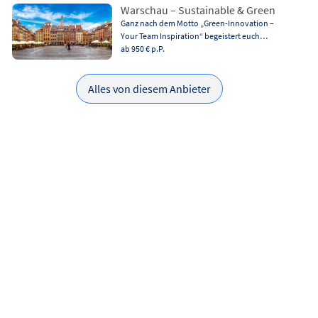
Warschau – Sustainable & Green
Ganz nach dem Motto „Green-Innovation –
Your Team Inspiration“ begeistert euch…
ab 950 €
p.P.
Alles von diesem Anbieter