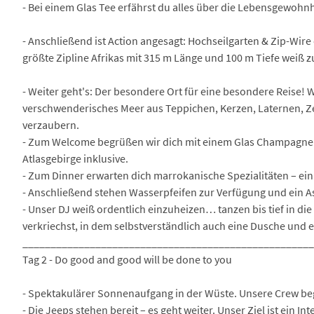
- Bei einem Glas Tee erfährst du alles über die Lebensgewohnhe
- Anschließend ist Action angesagt: Hochseilgarten & Zip-Wire
größte Zipline Afrikas mit 315 m Länge und 100 m Tiefe weiß 
- Weiter geht's: Der besondere Ort für eine besondere Reise
verschwenderisches Meer aus Teppichen, Kerzen, Laternen, Z
verzaubern.
- Zum Welcome begrüßen wir dich mit einem Glas Champagner 
Atlasgebirge inklusive.
- Zum Dinner erwarten dich marrokanische Spezialitäten – ei
- Anschließend stehen Wasserpfeifen zur Verfügung und ein A
- Unser DJ weiß ordentlich einzuheizen… tanzen bis tief in die 
verkriechst, in dem selbstverständlich auch eine Dusche und 
___________________________________________________
Tag 2 - Do good and good will be done to you
- Spektakulärer Sonnenaufgang in der Wüste. Unsere Crew be
- Die Jeeps stehen bereit – es geht weiter. Unser Ziel ist ein I