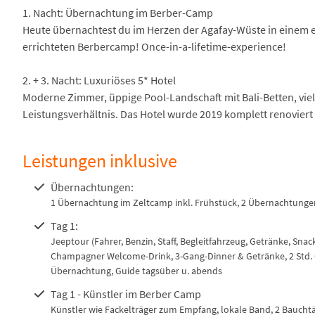
1. Nacht: Übernachtung im Berber-Camp
Heute übernachtest du im Herzen der Agafay-Wüste in einem 
errichteten Berbercamp! Once-in-a-lifetime-experience!
2. + 3. Nacht: Luxuriöses 5* Hotel
Moderne Zimmer, üppige Pool-Landschaft mit Bali-Betten, viel
Leistungsverhältnis. Das Hotel wurde 2019 komplett renoviert
Leistungen inklusive
Übernachtungen:
1 Übernachtung im Zeltcamp inkl. Frühstück, 2 Übernachtungen 
Tag 1:
Jeeptour (Fahrer, Benzin, Staff, Begleitfahrzeug, Getränke, Sna
Champagner Welcome-Drink, 3-Gang-Dinner & Getränke, 2 Std. Ge
Übernachtung, Guide tagsüber u. abends
Tag 1 - Künstler im Berber Camp
Künstler wie Fackelträger zum Empfang, lokale Band, 2 Bauchtä