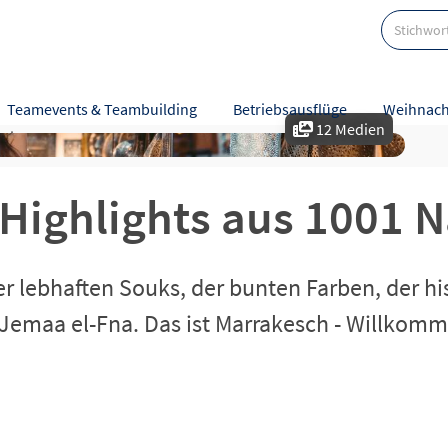
t!
Teamevents & Teambuilding
Betriebsausflüge
Weihnach
12 Medien
eise
Karte
Bewertungen
Highlights aus 1001 N
er lebhaften Souks, der bunten Farben, der hi
 Jemaa el-Fna. Das ist Marrakesch - Willkom