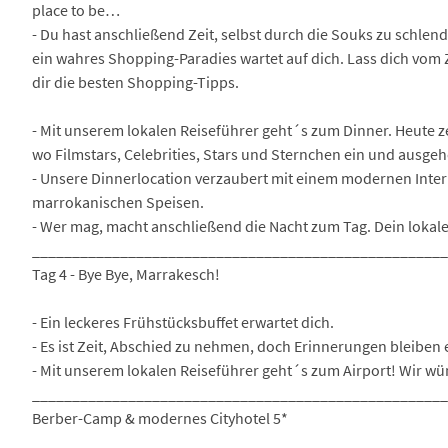
place to be…
- Du hast anschließend Zeit, selbst durch die Souks zu schle
ein wahres Shopping-Paradies wartet auf dich. Lass dich vom 
dir die besten Shopping-Tipps.
- Mit unserem lokalen Reiseführer geht´s zum Dinner. Heute 
wo Filmstars, Celebrities, Stars und Sternchen ein und ausgeh
- Unsere Dinnerlocation verzaubert mit einem modernen Interi
marrokanischen Speisen.
- Wer mag, macht anschließend die Nacht zum Tag. Dein lokaler
___________________________________________________
Tag 4 - Bye Bye, Marrakesch!
- Ein leckeres Frühstücksbuffet erwartet dich.
- Es ist Zeit, Abschied zu nehmen, doch Erinnerungen bleibe
- Mit unserem lokalen Reiseführer geht´s zum Airport! Wir wü
___________________________________________________
Berber-Camp & modernes Cityhotel 5*