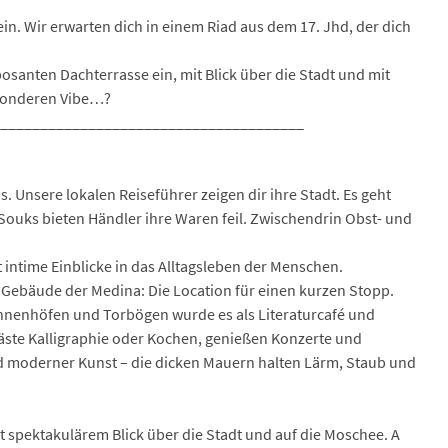
in. Wir erwarten dich in einem Riad aus dem 17. Jhd, der dich
santen Dachterrasse ein, mit Blick über die Stadt und mit
esonderen Vibe…?
_______________________________________
. Unsere lokalen Reiseführer zeigen dir ihre Stadt. Es geht
Souks bieten Händler ihre Waren feil. Zwischendrin Obst- und
t intime Einblicke in das Alltagsleben der Menschen.
n Gebäude der Medina: Die Location für einen kurzen Stopp.
nnenhöfen und Torbögen wurde es als Literaturcafé und
Gäste Kalligraphie oder Kochen, genießen Konzerte und
 moderner Kunst – die dicken Mauern halten Lärm, Staub und
t spektakulärem Blick über die Stadt und auf die Moschee. A