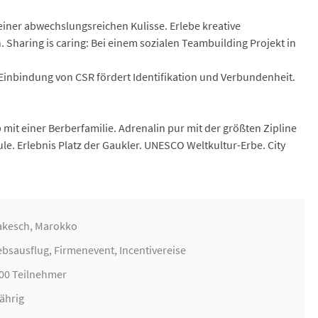
 einer abwechslungsreichen Kulisse. Erlebe kreative
Sharing is caring: Bei einem sozialen Teambuilding Projekt in
 Einbindung von CSR fördert Identifikation und Verbundenheit.
it einer Berberfamilie. Adrenalin pur mit der größten Zipline
le. Erlebnis Platz der Gaukler. UNESCO Weltkultur-Erbe. City
akesch, Marokko
ebsausflug
,
Firmenevent
,
Incentivereise
200 Teilnehmer
ährig