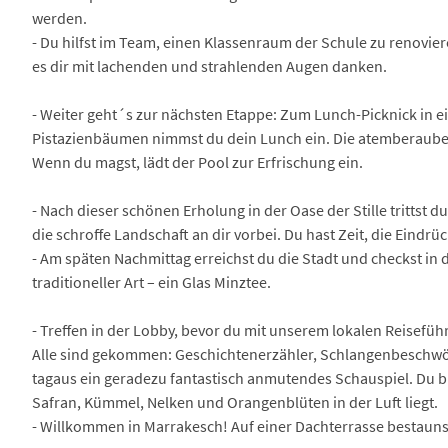
werden.
- Du hilfst im Team, einen Klassenraum der Schule zu renovie
es dir mit lachenden und strahlenden Augen danken.
- Weiter geht´s zur nächsten Etappe: Zum Lunch-Picknick in ei
Pistazienbäumen nimmst du dein Lunch ein. Die atemberaubend
Wenn du magst, lädt der Pool zur Erfrischung ein.
- Nach dieser schönen Erholung in der Oase der Stille trittst
die schroffe Landschaft an dir vorbei. Du hast Zeit, die Eindrü
- Am späten Nachmittag erreichst du die Stadt und checkst in 
traditioneller Art – ein Glas Minztee.
- Treffen in der Lobby, bevor du mit unserem lokalen Reisefü
Alle sind gekommen: Geschichtenerzähler, Schlangenbeschwöre
tagaus ein geradezu fantastisch anmutendes Schauspiel. Du bi
Safran, Kümmel, Nelken und Orangenblüten in der Luft liegt.
- Willkommen in Marrakesch! Auf einer Dachterrasse bestauns