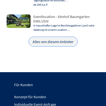
Tagungsraum im stilvollen…
ab 295 €
p.P.
Eventlocation - Almhof Baumgarten
EXKLUSIV
In traumhafter Lage im Berchtesgadener Land nahe
Salzburg ist unsere Location…
Alles von diesem Anbieter
Für Kunden
Konzept für Kunden
Individuelle Event-Anfrage