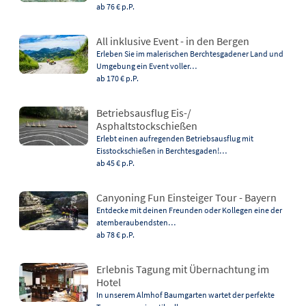
ab 76 €
p.P.
All inklusive Event - in den Bergen
Erleben Sie im malerischen Berchtesgadener Land und
Umgebung ein Event voller…
ab 170 €
p.P.
Betriebsausflug Eis-/
Asphaltstockschießen
Erlebt einen aufregenden Betriebsausflug mit
Eisstockschießen in Berchtesgaden!…
ab 45 €
p.P.
Canyoning Fun Einsteiger Tour - Bayern
Entdecke mit deinen Freunden oder Kollegen eine der
atemberaubendsten…
ab 78 €
p.P.
Erlebnis Tagung mit Übernachtung im
Hotel
In unserem Almhof Baumgarten wartet der perfekte