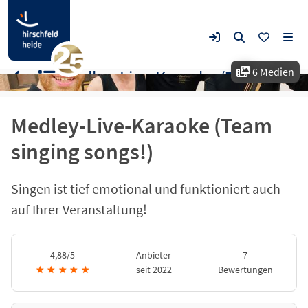
6 Medien
Medley-Live-Karaoke (Team singing songs!)
Medley-Live-Karaoke (Team
singing songs!)
Singen ist tief emotional und funktioniert auch
auf Ihrer Veranstaltung!
4,88/5
Anbieter
7
★
★
★
★
★
seit 2022
Bewertungen