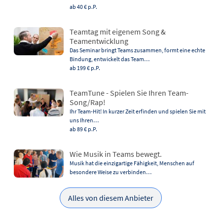
ab 40 €
p.P.
Teamtag mit eigenem Song &
Teamentwicklung
Das Seminar bringt Teams zusammen, formt eine echte
Bindung, entwickelt das Team…
ab 199 €
p.P.
TeamTune - Spielen Sie Ihren Team-
Song/Rap!
Ihr Team-Hit! In kurzer Zeit erfinden und spielen Sie mit
uns Ihren…
ab 89 €
p.P.
Wie Musik in Teams bewegt.
Musik hat die einzigartige Fähigkeit, Menschen auf
besondere Weise zu verbinden…
Alles von diesem Anbieter