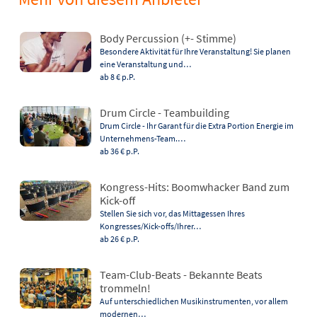
Body Percussion (+- Stimme)
Besondere Aktivität für Ihre Veranstaltung! Sie planen
eine Veranstaltung und…
ab 8 €
p.P.
Drum Circle - Teambuilding
Drum Circle - Ihr Garant für die Extra Portion Energie im
Unternehmens-Team.…
ab 36 €
p.P.
Kongress-Hits: Boomwhacker Band zum
Kick-off
Stellen Sie sich vor, das Mittagessen Ihres
Kongresses/Kick-offs/Ihrer…
ab 26 €
p.P.
Team-Club-Beats - Bekannte Beats
trommeln!
Auf unterschiedlichen Musikinstrumenten, vor allem
modernen…