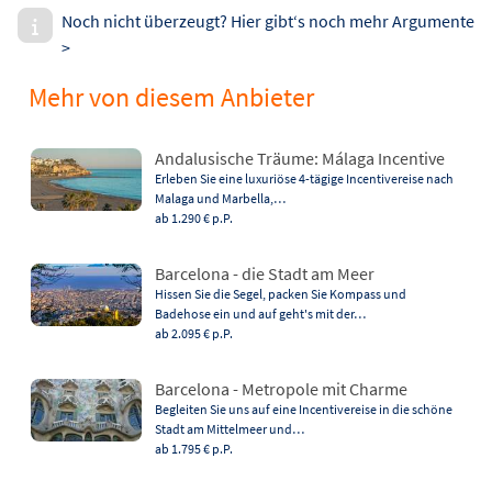
Noch nicht überzeugt? Hier gibt‘s noch mehr Argumente
>
Mehr von diesem Anbieter
Andalusische Träume: Málaga Incentive
Erleben Sie eine luxuriöse 4-tägige Incentivereise nach
Malaga und Marbella,…
ab 1.290 €
p.P.
Barcelona - die Stadt am Meer
Hissen Sie die Segel, packen Sie Kompass und
Badehose ein und auf geht's mit der…
ab 2.095 €
p.P.
Barcelona - Metropole mit Charme
Begleiten Sie uns auf eine Incentivereise in die schöne
Stadt am Mittelmeer und…
ab 1.795 €
p.P.