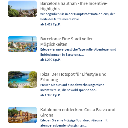
Barcelona hautnah - Ihre Incentive-
Highlights
Wir begrüßen Sie in der Hauptstadt Kataloniens, der
Perle des Mittelmeeres! Die…
ab 1.419 €
p.P.
Barcelona: Eine Stadt voller
Möglichkeiten
Erlebe vier unvergessliche Tage voller Abenteuer und
Entdeckungen in Barcelona.…
ab 1.290 €
p.P.
Ibiza: Der Hotspot für Lifestyle und
Erholung
Freuen Sie sich auf eine abwechslungsreiche
Incentivereise, die sowohl spannende…
ab 1.390 €
p.P.
Katalonien entdecken: Costa Brava und
Girona
Erleben Sie eine 4-tägige Tour durch Girona mit
atemberaubenden Aussichten,…