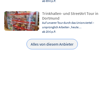
ab 69 €
p.P.
Trinkhallen- und StreetArt Tour in
Dortmund
Auf unserer Tour durch das Unionviertel –
ursprünglich Arbeiter-, heute…
ab 20 €
p.P.
Alles von diesem Anbieter