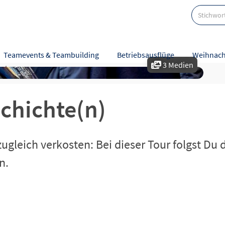
Teamevents & Teambuilding
Betriebsausflüge
Weihnach
3 Medien
eise
Karte
Bewertungen
chichte(n)
gleich verkosten: Bei dieser Tour folgst Du 
n.