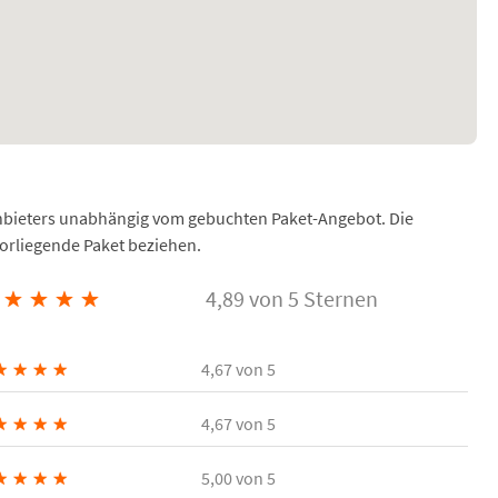
Anbieters unabhängig vom gebuchten Paket-Angebot. Die
vorliegende Paket beziehen.
★
★
★
★
4,89 von 5 Sternen
★
★
★
★
4,67
von 5
★
★
★
★
4,67
von 5
★
★
★
★
5,00
von 5