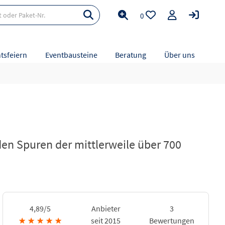
0
tsfeiern
Eventbausteine
Beratung
Über uns
den Spuren der mittlerweile über 700
4,89/5
Anbieter
3
★
★
★
★
★
seit 2015
Bewertungen