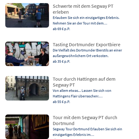
Schwerte mit dem Segway PT
erleben
Erlauben Sie sich ein einzigartiges Erlebnis.
Nehmen Sie an der Tour mit dem…
ab 69 €
p.P.
Tasting Dortmunder Exportbiere
Die Vielfalt des Dortmunder Bierstils an einer
außergewöhnlichem Ort verkosten.
ab 35 €
p.P.
Tour durch Hattingen auf dem
Segway PT
Von allem etwas... Lassen Sie sich von
Hattingens Flair überraschen:…
ab 55 €
p.P.
Tour mit dem Segway PT durch
Dortmund
Segway Tour Dortmund Erlauben Sie sich ein
einzigartiges Erlebnis im…