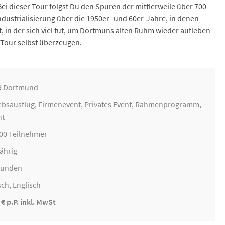
ei dieser Tour folgst Du den Spuren der mittlerweile über 700
ndustrialisierung über die 1950er- und 60er-Jahre, in denen
 in der sich viel tut, um Dortmuns alten Ruhm wieder aufleben
 Tour selbst überzeugen.
9 Dortmund
ebsausflug
,
Firmenevent
, Privates Event, Rahmenprogramm,
nt
100 Teilnehmer
ährig
Stunden
ch, Englisch
 € p.P. inkl. MwSt