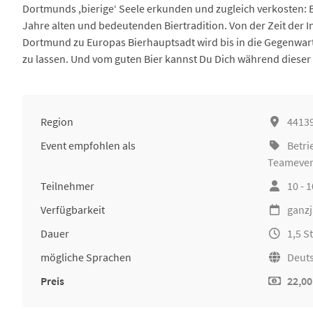
Dortmunds ,bierige‘ Seele erkunden und zugleich verkosten: B
Jahre alten und bedeutenden Biertradition. Von der Zeit der I
Dortmund zu Europas Bierhauptsadt wird bis in die Gegenwart,
zu lassen. Und vom guten Bier kannst Du Dich während dieser
Region
4413
Event empfohlen als
Betri
Teameve
Teilnehmer
10 - 
Verfügbarkeit
ganzj
Dauer
1,5 
mögliche Sprachen
Deuts
Preis
22,00