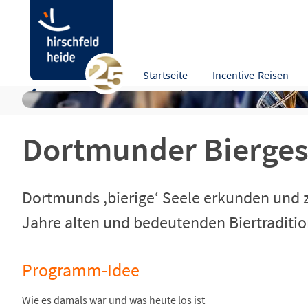
Dortmunder Biergeschichte(n)
Startseite
Incentive-Reisen
Programm-Idee
Beschreibung
Leistungen
Hinw
Dortmunder Bierges
Dortmunds ,bierige‘ Seele erkunden und zu
Jahre alten und bedeutenden Biertraditio
Programm-Idee
Wie es damals war und was heute los ist