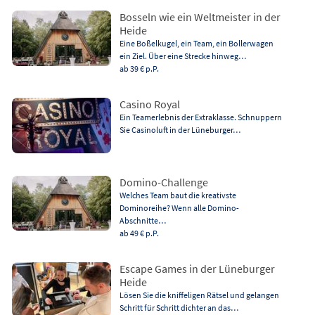
Bosseln wie ein Weltmeister in der
Heide
Eine Boßelkugel, ein Team, ein Bollerwagen
ein Ziel. Über eine Strecke hinweg…
ab 39 €
p.P.
Casino Royal
Ein Teamerlebnis der Extraklasse. Schnuppern
Sie Casinoluft in der Lüneburger…
Domino-Challenge
Welches Team baut die kreativste
Dominoreihe? Wenn alle Domino-
Abschnitte…
ab 49 €
p.P.
Escape Games in der Lüneburger
Heide
Lösen Sie die kniffeligen Rätsel und gelangen
Schritt für Schritt dichter an das…