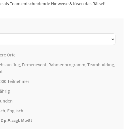
e als Team entscheidende Hinweise & lösen das Rätsel!
ere Orte
ebsausflug
,
Firmenevent
, Rahmenprogramm,
Teambuilding
,
nt
1000 Teilnehmer
ährig
Stunden
ch, Englisch
 € p.P. zzgl. MwSt