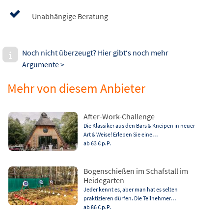
Unabhängige Beratung
Noch nicht überzeugt? Hier gibt‘s noch mehr
Argumente >
Mehr von diesem Anbieter
After-Work-Challenge
Die Klassiker aus den Bars & Kneipen in neuer
Art & Weise! Erleben Sie eine…
ab 63 €
p.P.
Bogenschießen im Schafstall im
Heidegarten
Jeder kennt es, aber man hat es selten
praktizieren dürfen. Die Teilnehmer…
ab 86 €
p.P.