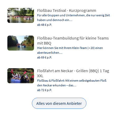
Floßbau Testival - Kurzprogramm
Für alle Gruppen und Unternehmen, die nur wenig Zeit
haben und dennoch ein…
ab 48 €
p.P.
Floßbau-Teambuildung für kleine Teams
mit BBQ
Hier können Sie mit Ihrem Klein-Team (< 20) einen
abenteuerlichen…
ab 69 €
p.P.
Floßfahrt am Neckar - Grillen (BBQ) 1 Tag
XXL
Floßbau & Floßfahrt: Mit einem selbstgebauten Floß
den Neckar erkunden – das…
ab 72 €
p.P.
Alles von diesem Anbieter