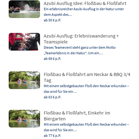
Azubi Ausflug Idee: Floßbau & Floßfahrt
Ein erlebnisreicher Azubi Ausflug in der Natur unter
dem Aspekt des…
ab 50 €
p.P.
Azubi Ausflug: Erlebniswanderung +
Teamspiele
Dieses Teamevent steht ganz unter dem Motto
„Teamerlebnis in der Natur“. Um ein…
ab 69 €
p.P.
Floßbau & Floßfahrt am Neckar & BBQ 3/4
Tag
Mit einem selbstgebauten Floß den Neckar erkunden –
das wird für Sie ein…
ab 63 €
p.P.
Floßbau & Floßfahrt, Einkehr im
Biergarten
Mit einem selbstgebauten Floß den Neckar erkunden –
das wird für Sie ein…
ab 77 €
p.P.