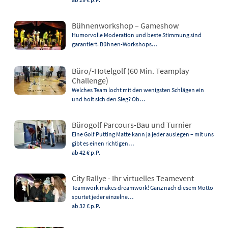
Bühnenworkshop – Gameshow
Humorvolle Moderation und beste Stimmung sind
garantiert. Bühnen-Workshops…
Büro/-Hotelgolf (60 Min. Teamplay
Challenge)
Welches Team locht mit den wenigsten Schlägen ein
und holt sich den Sieg? Ob…
Bürogolf Parcours-Bau und Turnier
Eine Golf Putting Matte kann ja jeder auslegen – mit uns
gibt es einen richtigen…
ab 42 €
p.P.
City Rallye - Ihr virtuelles Teamevent
Teamwork makes dreamwork! Ganz nach diesem Motto
spurtet jeder einzelne…
ab 32 €
p.P.