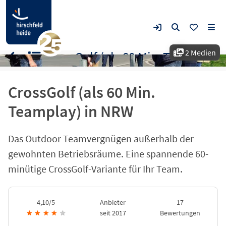
2 Medien
CrossGolf (als 60 Min. Teamplay) in NRW
CrossGolf (als 60 Min.
Teamplay) in NRW
Das Outdoor Teamvergnügen außerhalb der
gewohnten Betriebsräume. Eine spannende 60-
minütige CrossGolf-Variante für Ihr Team.
4,10/5
Anbieter
17
★
★
★
★
★
seit 2017
Bewertungen