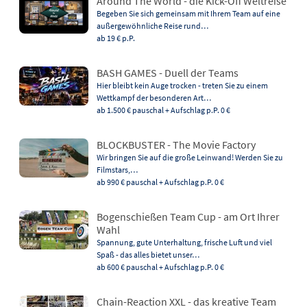
Around The World - die Kick-Off Weltreise
Begeben Sie sich gemeinsam mit Ihrem Team auf eine
außergewöhnliche Reise rund…
ab 19 €
p.P.
BASH GAMES - Duell der Teams
Hier bleibt kein Auge trocken - treten Sie zu einem
Wettkampf der besonderen Art…
ab 1.500 €
pauschal + Aufschlag p.P. 0 €
BLOCKBUSTER - The Movie Factory
Wir bringen Sie auf die große Leinwand! Werden Sie zu
Filmstars,…
ab 990 €
pauschal + Aufschlag p.P. 0 €
Bogenschießen Team Cup - am Ort Ihrer
Wahl
Spannung, gute Unterhaltung, frische Luft und viel
Spaß - das alles bietet unser…
ab 600 €
pauschal + Aufschlag p.P. 0 €
Chain-Reaction XXL - das kreative Team