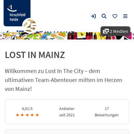
2 Medien
LOST IN MAINZ
LOST IN MAINZ
Willkommen zu Lost In The City – dem
ultimativen Team-Abenteuer mitten im Herzen
von Mainz!
4,91/5
Anbieter
17
★
★
★
★
★
seit 2021
Bewertungen