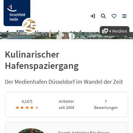
4 Medien
Kulinarischer Hafenspaziergang
Kulinarischer
Hafenspaziergang
Der Medienhafen Düsseldorf im Wandel der Zeit
4,14/5
Anbieter
7
★
★
★
★
★
seit 2009
Bewertungen
Event-Anbieter für dieses