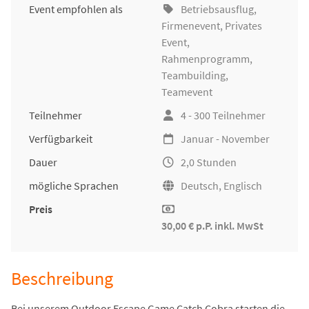
Event empfohlen als
Betriebsausflug
,
Firmenevent
, Privates
Event,
Rahmenprogramm,
Teambuilding
,
Teamevent
Teilnehmer
4 - 300 Teilnehmer
Verfügbarkeit
Januar - November
Dauer
2,0 Stunden
mögliche Sprachen
Deutsch, Englisch
Preis
30,00 € p.P. inkl. MwSt
Beschreibung
Bei unserem Outdoor Escape Game Catch Cobra starten die