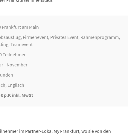
r Frankfurter Innenstadt.
 Frankfurt am Main
ebsausflug
,
Firmenevent
, Privates Event, Rahmenprogramm,
ding
, Teamevent
00 Teilnehmer
ar - November
Stunden
ch, Englisch
 € p.P. inkl. MwSt
lnehmer im Partner-Lokal My Frankfurt, wo sie von den