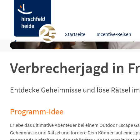
Verbrecherjagd in Frankfurt
Startseite
Incentive-Reisen
Programm-Idee
Beschreibung
Leistungen
Hinw
Verbrecherjagd in F
Entdecke Geheimnisse und löse Rätsel i
Programm-Idee
Erlebe das ultimative Abenteuer bei einem Outdoor Escape Gam
Geheimnisse und Rätsel und fordere Dein Können auf eine sp