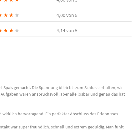
★
★
★
★
4,00
von 5
★
★
★
★
4,14
von 5
el Spaß gemacht. Die Spannung blieb bis zum Schluss erhalten, wir
ie Aufgaben waren anspruchsvoll, aber alle lösbar und genau das hat
 wirklich hervorragend. Ein perfekter Abschluss des Erlebnisses.
takt war super freundlich, schnell und extrem geduldig. Man fühlt