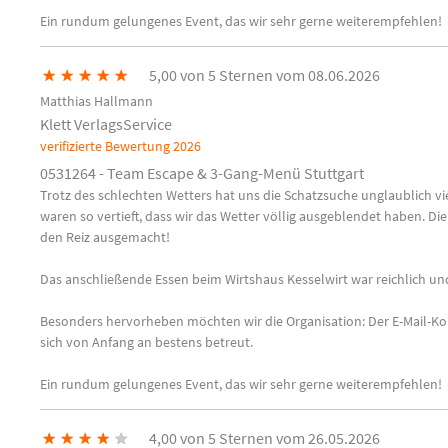
Ein rundum gelungenes Event, das wir sehr gerne weiterempfehlen!
★
★
★
★
★
5,00 von 5 Sternen vom 08.06.2026
Matthias Hallmann
Klett VerlagsService
verifizierte Bewertung
2026
0531264 - Team Escape & 3-Gang-Menü Stuttgart
Trotz des schlechten Wetters hat uns die Schatzsuche unglaublich vi
waren so vertieft, dass wir das Wetter völlig ausgeblendet haben. D
den Reiz ausgemacht!
Das anschließende Essen beim Wirtshaus Kesselwirt war reichlich und
Besonders hervorheben möchten wir die Organisation: Der E-Mail-Kon
sich von Anfang an bestens betreut.
Ein rundum gelungenes Event, das wir sehr gerne weiterempfehlen!
★
★
★
★
★
4,00 von 5 Sternen vom 26.05.2026