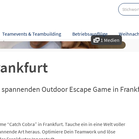
Teamevents & Teambuilding
Betriebsausflüge
Weihnach
1 Medien
eise
Karte
Bewertungen
rankfurt
m spannenden Outdoor Escape Game in Frankf
e “Catch Cobra” in Frankfurt. Tauche ein in eine Welt voller
annende Art heraus. Optimiere Dein Teamwork und löse