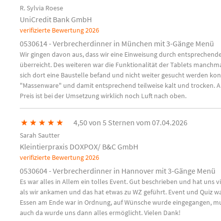
R. Sylvia Roese
UniCredit Bank GmbH
verifizierte Bewertung
2026
0530614 - Verbrecherdinner in München mit 3-Gänge Menü
Wir gingen davon aus, dass wir eine Einweisung durch entsprechen
überreicht. Des weiteren war die Funktionalität der Tablets manchmal
sich dort eine Baustelle befand und nicht weiter gesucht werden konn
"Massenware" und damit entsprechend teilweise kalt und trocken. A
Preis ist bei der Umsetzung wirklich noch Luft nach oben.
★
★
★
★
★
4,50 von 5 Sternen vom 07.04.2026
Sarah Sautter
Kleintierpraxis DOXPOX/ B&C GmbH
verifizierte Bewertung
2026
0530604 - Verbrecherdinner in Hannover mit 3-Gänge Menü
Es war alles in Allem ein tolles Event. Gut beschrieben und hat uns v
als wir ankamen und das hat etwas zu WZ geführt. Event und Quiz 
Essen am Ende war in Ordnung, auf Wünsche wurde eingegangen, mu
auch da wurde uns dann alles ermöglicht. Vielen Dank!