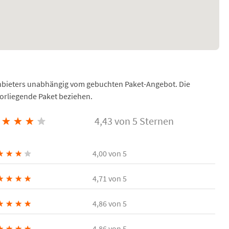
Anbieters unabhängig vom gebuchten Paket-Angebot. Die
vorliegende Paket beziehen.
★
★
★
★
4,43 von 5 Sternen
★
★
★
★
4,00
von 5
★
★
★
★
4,71
von 5
★
★
★
★
4,86
von 5
★
★
★
★
4,86
von 5