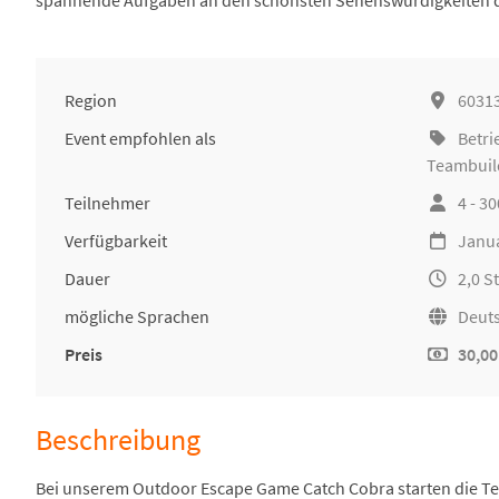
spannende Aufgaben an den schönsten Sehenswürdigkeiten de
Region
60313
Event empfohlen als
Betri
Teambuil
Teilnehmer
4 - 3
Verfügbarkeit
Janu
Dauer
2,0 
mögliche Sprachen
Deuts
Preis
30,00
Beschreibung
Bei unserem Outdoor Escape Game Catch Cobra starten die Tei