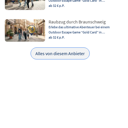
Outdoor Escape Game “Gold Card” in…
ab 32 €
p.P.
Raubzug durch Braunschweig
Erlebe das ultimative Abenteuer bei einem
Outdoor Escape Game “Gold Card” in…
ab 32 €
p.P.
Alles von diesem Anbieter