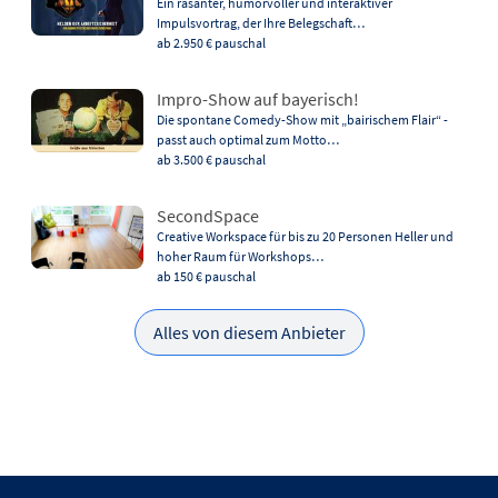
Ein rasanter, humorvoller und interaktiver
Impulsvortrag, der Ihre Belegschaft…
ab 2.950 €
pauschal
Impro-Show auf bayerisch!
Die spontane Comedy-Show mit „bairischem Flair“ -
passt auch optimal zum Motto…
ab 3.500 €
pauschal
SecondSpace
Creative Workspace für bis zu 20 Personen Heller und
hoher Raum für Workshops…
ab 150 €
pauschal
Alles von diesem Anbieter