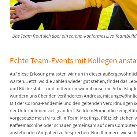
Das Team freut sich über ein corona-konformes Live Teambuildi
Echte Team-Events mit Kollegen anstat
Auf diese Erlösung mussten wir nun in dieser außergewöhnliche
warten. Jetzt, wo die Zahlen wieder gut stehen, findet das L
und Küche statt – und mittendrin wir mit unserem Arbeitslapto
wundern uns über den veränderten Andreas, mit ungewöhnlic
Mit der Corona-Pandemie und den geltenden Verordnungen sei
der Unternehmen viel geändert. Seitdem Homeoffice eingefüh
Vorgesetzte meist virtuell in Team-Meetings. Plötzlich stehen 
Kaffeemaschine oder schauen gemeinsam auf dem Computer-Bi
anstehenden Aufgaben zu besprechen. Nun flimmern wir selb