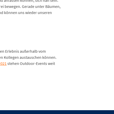
nd anfassen können, sich nah sein.
frei bewegen. Gerade unter Bäumen,
und können uns wieder unseren
nten Erlebnis außerhalb vom
en Kollegen austauschen können.
2021
stehen Outdoor-Events weit