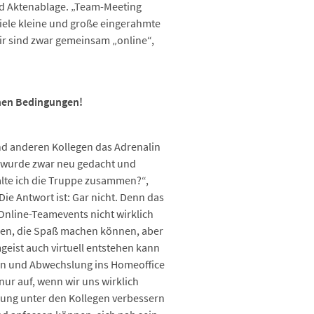
nd Aktenablage. „Team-Meeting
viele kleine und große eingerahmte
wir sind zwar gemeinsam „online“,
chen Bedingungen!
und anderen Kollegen das Adrenalin
g wurde zwar neu gedacht und
alte ich die Truppe zusammen?“,
Die Antwort ist: Gar nicht. Denn das
nline-Teamevents nicht wirklich
hmen, die Spaß machen können, aber
eist auch virtuell entstehen kann
en und Abwechslung ins Homeoffice
ur auf, wenn wir uns wirklich
hung unter den Kollegen verbessern