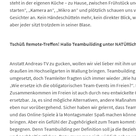
steht in der eigenen Küche – zu Hause, zwischen Frühstück u
starten“, „Kamera an“, „Mikro an“ und plötzlich schauen uns 
Gesichter an. Kein Händeschütteln mehr, kein direkter Blick, 
aber jeder sitzt trotzdem in seiner Blase.
Tschüß Remote-Treffen! Hallo Teambuiliding unter NATÜRli
Anstatt Andreas-TV zu gucken, wollen wir viel lieber mit ihm 
draußen im Hochseilgarten in Wallung bringen. Teambuildin
umgesetzt, doch Teamleiter fragten sich immer wieder „Wie h
„Wie ersetze ich die obligatorischen Team-Events im Freien?“. 
Zusammenkommen im Freien ist auch durch neu entwickelte O
ersetzbar. Ja, es sind mögliche Alternativen, andere Maßna
eben nur vorübergehend. Sicher haben wir gelernt, dass Teamg
und das Online-Spiele à la Montagsmaler Spaß machen könn
bringen. Aber ein Gefühl der Zugehörigkeit zum Team kommt n
begegnen. Denn Teambuilding per Definition soll ja die Bezie