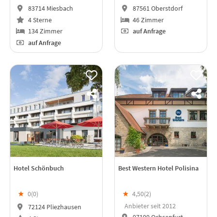
83714 Miesbach
87561 Oberstdorf
4 Sterne
46 Zimmer
134 Zimmer
auf Anfrage
auf Anfrage
Hotel Schönbuch
Best Western Hotel Polisina
★
0(
0
)
★
4,50(
2
)
Anbieter seit 2012
72124 Pliezhausen