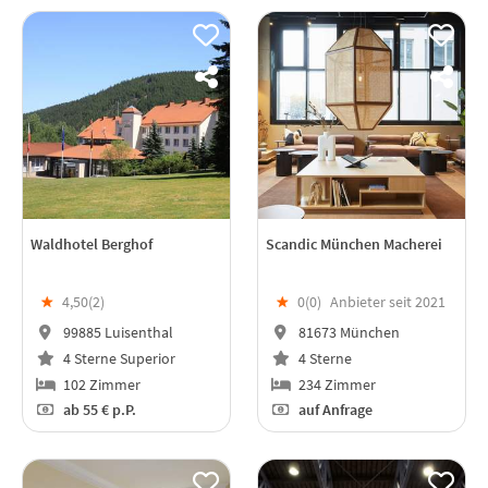
Waldhotel Berghof
Scandic München Macherei
★
4,50(
2
)
★
0(
0
)
Anbieter seit 2021
99885 Luisenthal
81673 München
4 Sterne Superior
4 Sterne
102 Zimmer
234 Zimmer
ab
55 €
p.P.
auf Anfrage