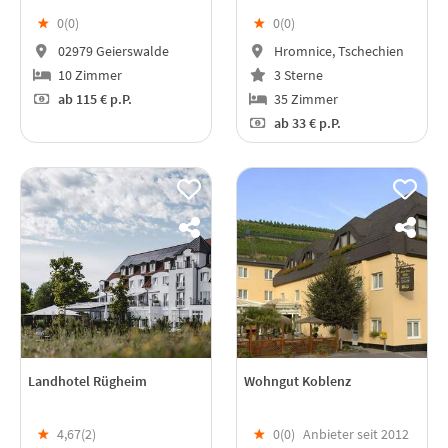
★
0(
0
)
★
0(
0
)
02979 Geierswalde
Hromnice, Tschechien
10 Zimmer
3 Sterne
ab
115 €
p.P.
35 Zimmer
ab
33 €
p.P.
Landhotel Rügheim
Wohngut Koblenz
★
4,67(
2
)
★
0(
0
)
Anbieter seit 2012