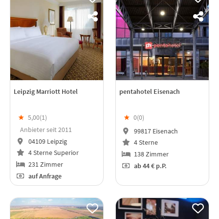
Leipzig Marriott Hotel
pentahotel Eisenach
★
5,00(
1
)
★
0(
0
)
Anbieter seit 2011
99817 Eisenach
04109 Leipzig
4 Sterne
4 Sterne Superior
138 Zimmer
231 Zimmer
ab
44 €
p.P.
auf Anfrage