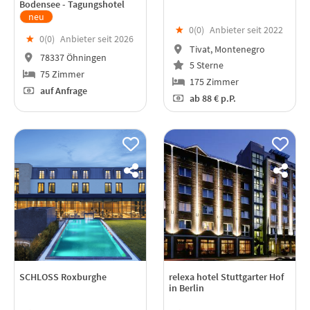
Bodensee - Tagungshotel
neu
★
0(
0
)
Anbieter seit 2022
★
0(
0
)
Anbieter seit 2026
Tivat, Montenegro
78337 Öhningen
5 Sterne
75 Zimmer
175 Zimmer
auf Anfrage
ab
88 €
p.P.
SCHLOSS Roxburghe
relexa hotel Stuttgarter Hof
in Berlin