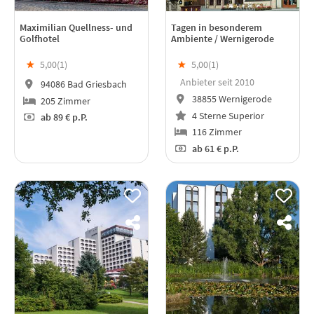
Maximilian Quellness- und
Tagen in besonderem
Golfhotel
Ambiente / Wernigerode
★
5,00(
1
)
★
5,00(
1
)
Anbieter seit 2010
94086 Bad Griesbach
38855 Wernigerode
205 Zimmer
4 Sterne Superior
ab
89 €
p.P.
116 Zimmer
ab
61 €
p.P.