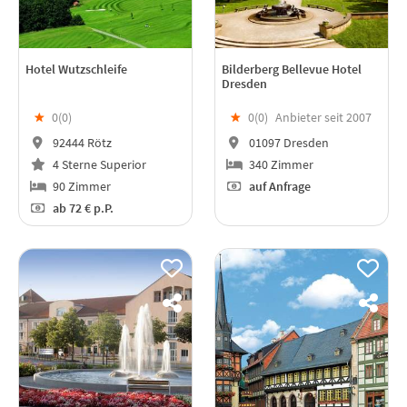
Hotel Wutzschleife
Bilderberg Bellevue Hotel
Dresden
★
0(
0
)
★
0(
0
)
Anbieter seit 2007
92444 Rötz
01097 Dresden
4 Sterne Superior
340 Zimmer
90 Zimmer
auf Anfrage
ab
72 €
p.P.