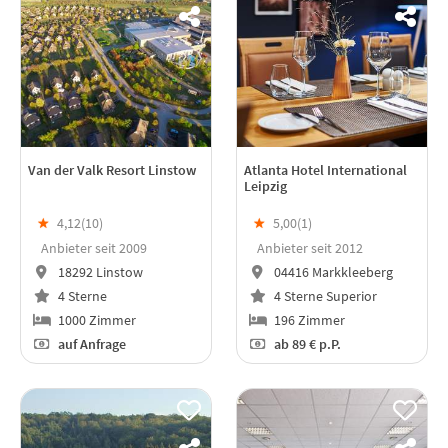
Van der Valk Resort Linstow
Atlanta Hotel International
Leipzig
★
4,12(
10
)
★
5,00(
1
)
Anbieter seit 2009
Anbieter seit 2012
18292 Linstow
04416 Markkleeberg
4 Sterne
4 Sterne Superior
1000 Zimmer
196 Zimmer
auf Anfrage
ab
89 €
p.P.