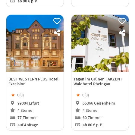
ab
90 €
p.P.
BEST WESTERN PLUS Hotel
Tagen im Grünen | AKZENT
Excelsior
Waldhotel Rheingau
★
0(
0
)
★
0(
0
)
99084 Erfurt
65366 Geisenheim
4 Sterne
4 Sterne
77 Zimmer
60 Zimmer
auf Anfrage
ab
80 €
p.P.