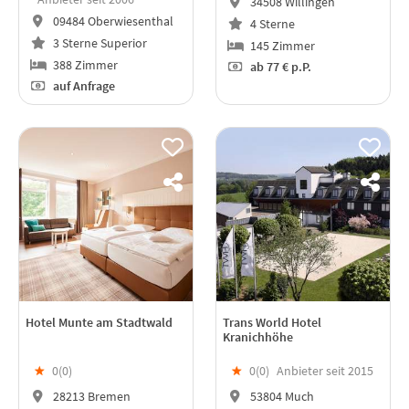
34508 Willingen
09484 Oberwiesenthal
4 Sterne
3 Sterne Superior
145 Zimmer
388 Zimmer
ab
77 €
p.P.
auf Anfrage
Hotel Munte am Stadtwald
Trans World Hotel
Kranichhöhe
★
0(
0
)
★
0(
0
)
Anbieter seit 2015
28213 Bremen
53804 Much