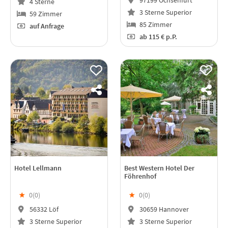
97199 Ochsenfurt
4 Sterne
3 Sterne Superior
59 Zimmer
85 Zimmer
auf Anfrage
ab
115 €
p.P.
Hotel Lellmann
Best Western Hotel Der
Föhrenhof
★
0(
0
)
★
0(
0
)
56332 Löf
30659 Hannover
3 Sterne Superior
3 Sterne Superior