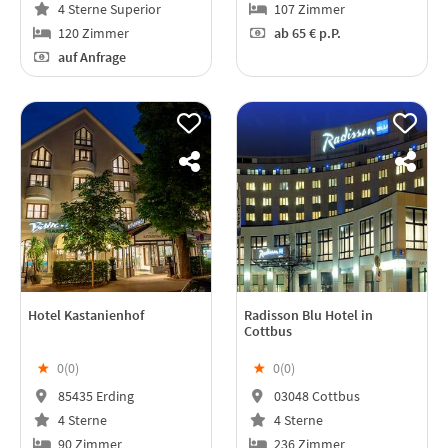
4 Sterne Superior
107 Zimmer
120 Zimmer
ab
65 €
p.P.
auf Anfrage
Hotel Kastanienhof
Radisson Blu Hotel in
Cottbus
★
0(
0
)
★
0(
0
)
85435 Erding
03048 Cottbus
4 Sterne
4 Sterne
90 Zimmer
236 Zimmer