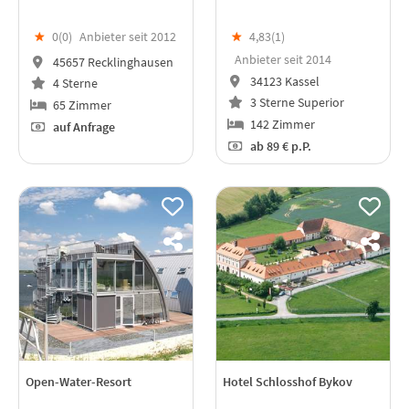
★
0(
0
)
Anbieter seit 2012
★
4,83(
1
)
Anbieter seit 2014
45657 Recklinghausen
34123 Kassel
4 Sterne
3 Sterne Superior
65 Zimmer
142 Zimmer
auf Anfrage
ab
89 €
p.P.
Open-Water-Resort
Hotel Schlosshof Bykov