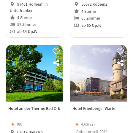
97461 Hofheim in
56072 Koblenz
Unterfranken
4 Sterne
4 Sterne
65 Zimmer
57 Zimmer
ab
65 €
p.P.
ab
64 €
p.P.
Hotel an der Therme Bad Orb
Hotel Friedberger Warte
★
0(
0
)
★
4,63(
32
)
Anbieter seit 2011
63619 Bad Orb