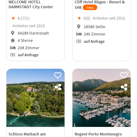
WELCOME HOTEL
Cliff Hotel Rügen - Resort &
DARMSTADT City Center
SPA
neu
★
4,17(
1
)
★
0(
0
)
Anbieter seit 2012
Anbieter seit 2010
18586 Sellin
64289 Darmstadt
246 Zimmer
4 Sterne
auf Anfrage
208 Zimmer
auf Anfrage
Schloss Marbach am
Regent Porto Montenegro