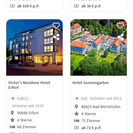
ab
109 €
p.P.
ab
30 €
p.P.
Victor's Residenz-Hotel
Hotel Sonnengarten
Erfurt
★
5,00(
1
)
★
0(
0
)
Anbieter seit 2013
Anbieter seit 2015
86825 Bad Wörishofen
99096 Erfurt
4 Sterne
4 Sterne
75 Zimmer
68 Zimmer
ab
72 €
p.P.