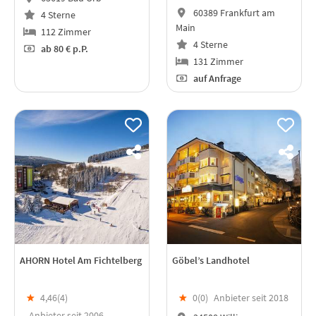
60389 Frankfurt am
4 Sterne
Main
112 Zimmer
4 Sterne
ab
80 €
p.P.
131 Zimmer
auf Anfrage
AHORN Hotel Am Fichtelberg
Göbel’s Landhotel
★
4,46(
4
)
★
0(
0
)
Anbieter seit 2018
Anbieter seit 2006