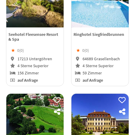
Seehotel Fleesensee Resort
Ringhotel Siegfriedbrunnen
& Spa
★
0(
0
)
★
0(
0
)
17213 Untergöhren
64689 Grasellenbach
4 Sterne Superior
4 Sterne Superior
156 Zimmer
59 Zimmer
auf Anfrage
auf Anfrage