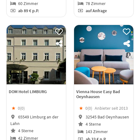
60 Zimmer
78 Zimmer
ab
89 €
p.P.
auf Anfrage
DOM Hotel LIMBURG
Vienna House Easy Bad
Oeynhausen
★
0(
0
)
★
0(
0
)
Anbieter seit 2013
65549 Limburg an der
32545 Bad Oeynhausen
Lahn
4 Sterne
4 Sterne
143 Zimmer
42 Zimmer
ab
33 €
p.P.