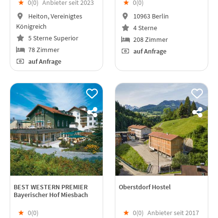
★
0(
0
)
Anbieter seit 2023
★
0(
0
)
Heiton, Vereinigtes
10963 Berlin
Königreich
4 Sterne
5 Sterne Superior
208 Zimmer
78 Zimmer
auf Anfrage
auf Anfrage
BEST WESTERN PREMIER
Oberstdorf Hostel
Bayerischer Hof Miesbach
★
0(
0
)
★
0(
0
)
Anbieter seit 2017