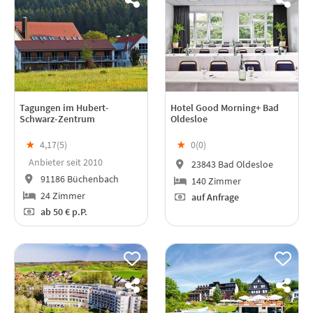
Tagungen im Hubert-
Hotel Good Morning+ Bad
Schwarz-Zentrum
Oldesloe
★
4,17(
5
)
★
0(
0
)
Anbieter seit 2010
23843 Bad Oldesloe
91186 Büchenbach
140 Zimmer
24 Zimmer
auf Anfrage
ab
50 €
p.P.