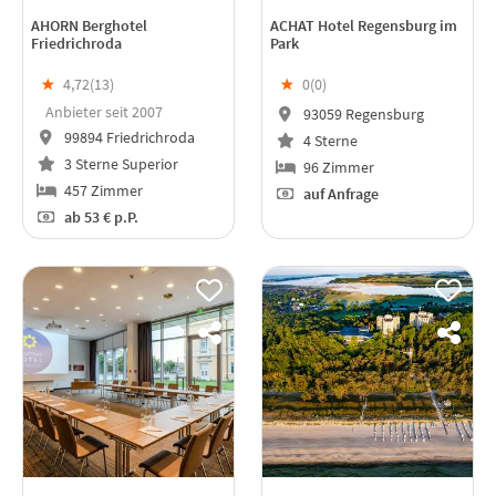
AHORN Berghotel
ACHAT Hotel Regensburg im
Friedrichroda
Park
★
4,72(
13
)
★
0(
0
)
Anbieter seit 2007
93059 Regensburg
99894 Friedrichroda
4 Sterne
3 Sterne Superior
96 Zimmer
457 Zimmer
auf Anfrage
ab
53 €
p.P.