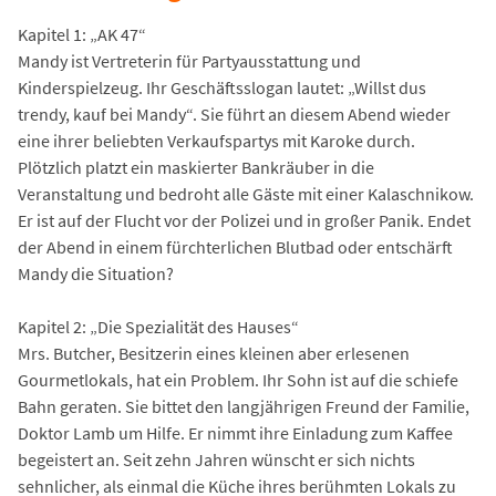
Kapitel 1: „AK 47“
Mandy ist Vertreterin für Partyausstattung und
Kinderspielzeug. Ihr Geschäftsslogan lautet: „Willst dus
trendy, kauf bei Mandy“. Sie führt an diesem Abend wieder
eine ihrer beliebten Verkaufspartys mit Karoke durch.
Plötzlich platzt ein maskierter Bankräuber in die
Veranstaltung und bedroht alle Gäste mit einer Kalaschnikow.
Er ist auf der Flucht vor der Polizei und in großer Panik. Endet
der Abend in einem fürchterlichen Blutbad oder entschärft
Mandy die Situation?
Kapitel 2: „Die Spezialität des Hauses“
Mrs. Butcher, Besitzerin eines kleinen aber erlesenen
Gourmetlokals, hat ein Problem. Ihr Sohn ist auf die schiefe
Bahn geraten. Sie bittet den langjährigen Freund der Familie,
Doktor Lamb um Hilfe. Er nimmt ihre Einladung zum Kaffee
begeistert an. Seit zehn Jahren wünscht er sich nichts
sehnlicher, als einmal die Küche ihres berühmten Lokals zu