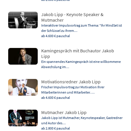
Jakob Lipp - Keynote Speaker &
Mutmacher
Interaktiver Impulsvortrag zum Thema: "Ihr MindSet ist
der Schlüssel zu Ihrem…
ab 4.600 €
pauschal
Kamingespräch mit Buchautor Jakob
Lipp
Ein spannendes Kamingespräch ist eine willkommene
Abwechslung im…
Motivationsredner Jakob Lipp
Frischer Impulsvortrag zur Motivation Ihrer
Mitarbeiterinnen und Mitarbeiter. …
ab 4.600 €
pauschal
Mutmacher Jakob Lipp
Jakob Lipp ist Mutmacher, Keynotespeaker, Gastredner
und Autor des…
ab 2.800 €
pauschal