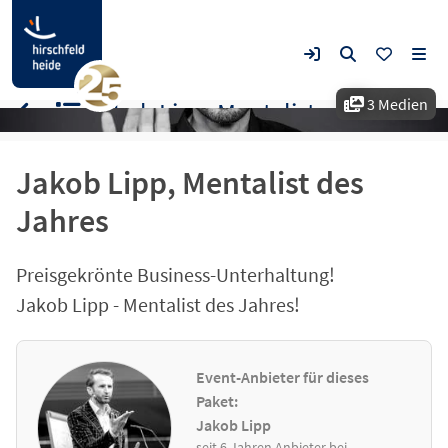
3 Medien
Jakob Lipp, Mentalist und Gedankenkünstler
Jakob Lipp, Mentalist des
Jahres
Preisgekrönte Business-Unterhaltung!
Jakob Lipp - Mentalist des Jahres!
Event-Anbieter für dieses
Paket:
Jakob Lipp
seit 6 Jahren Anbieter bei