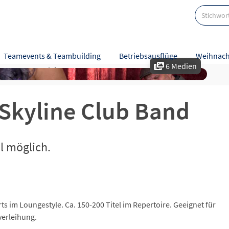
azz
Teamevents & Teambuilding
Betriebsausflüge
Weihnach
6 Medien
ngen
Zusatzleistungen
Skyline Club Band
l möglich.
s im Loungestyle. Ca. 150-200 Titel im Repertoire. Geeignet für
verleihung.