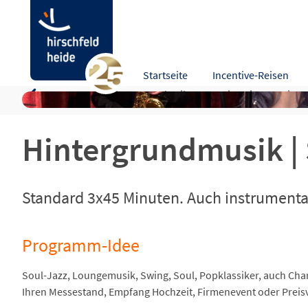
Skyline Lounge Band | Loungemusik, Dinnerj
Startseite
Incentive-Reisen
Programm-Idee
Beschreibung
Hinweise
Leistu
Hintergrundmusik | 
Standard 3x45 Minuten. Auch instrumenta
Programm-Idee
Soul-Jazz, Loungemusik, Swing, Soul, Popklassiker, auch Chart
Ihren Messestand, Empfang Hochzeit, Firmenevent oder Preis