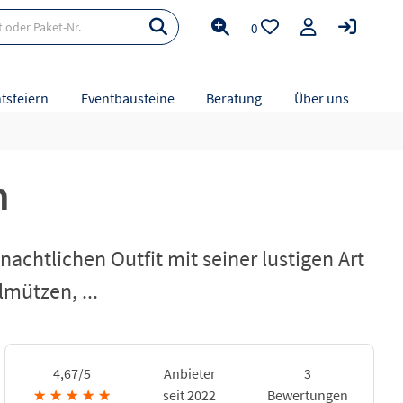
0
tsfeiern
Eventbausteine
Beratung
Über uns
n
chtlichen Outfit mit seiner lustigen Art
mützen, ...
4,67/5
Anbieter
3
★
★
★
★
★
seit 2022
Bewertungen