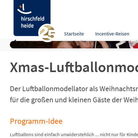
Xmas-Luftballonmodellage | Santa Balloon
Startseite
Incentive-Reisen
Programm-Idee
Beschreibung
Bewertungen
Hi
Xmas-Luftballonmode
Der Luftballonmodellator als Weihnachtsm
für die großen und kleinen Gäste der Weih
Programm-Idee
Luftballons sind einfach unwiderstehlich ... nicht nur für Kind