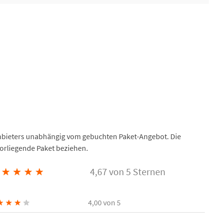
Anbieters unabhängig vom gebuchten Paket-Angebot. Die
vorliegende Paket beziehen.
★
★
★
★
4,67 von 5 Sternen
★
★
★
★
4,00
von 5