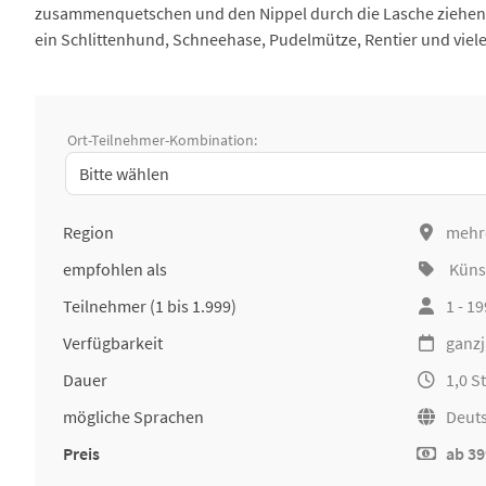
zusammenquetschen und den Nippel durch die Lasche ziehen. 
ein Schlittenhund, Schneehase, Pudelmütze, Rentier und viele
Ort-Teilnehmer-Kombination:
Region
mehr
empfohlen als
Küns
Teilnehmer
(1 bis 1.999)
1 - 1
Verfügbarkeit
ganzj
Dauer
1,0 S
mögliche Sprachen
Deut
Preis
ab 39