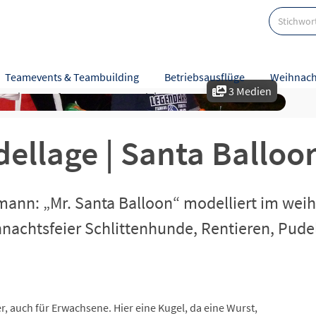
Teamevents & Teambuilding
Betriebsausflüge
Weihnach
3 Medien
nweise
Referenzen
Zusatzleistungen
llage | Santa Balloo
ann: „Mr. Santa Balloon“ modelliert im weihna
nachtsfeier Schlittenhunde, Rentieren, Pudel
er, auch für Erwachsene. Hier eine Kugel, da eine Wurst,