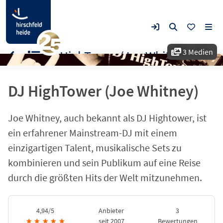
3 Medien
DJ HighTower (Joe Whitney)
DJ HighTower (Joe Whitney)
Joe Whitney, auch bekannt als DJ Hightower, ist
ein erfahrener Mainstream-DJ mit einem
einzigartigen Talent, musikalische Sets zu
kombinieren und sein Publikum auf eine Reise
durch die größten Hits der Welt mitzunehmen.
4,94/5
Anbieter
3
★
★
★
★
★
seit 2007
Bewertungen