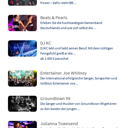
Power – dafür steht BB…
Beats & Pearls
Erleben Sie die hochkarätigste Damenband
Deutschlands und wie sich selbst die…
DJ KC
DJKC lebt und liebt seinen Beruf. Mit dem richtigen
Feingefühl greift er die…
ab 1.400 €
pauschal
Entertainer Joe Whitney
Der international erfolgreiche Sänger, Songwriter und
Vollblut-Entertainer Joe…
Groundtown 99
Die Sänger und Musiker von Groundtown 99 gehören
zu den besten der jungen…
Julianna Townsend