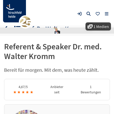
1 Medien
Prof. Dr. Walter Kromm, Master of Public Heal
Referent & Speaker Dr. med.
Walter Kromm
Bereit für morgen. Mit dem, was heute zählt.
4,67/5
Anbieter
1
★
★
★
★
★
seit
Bewertungen