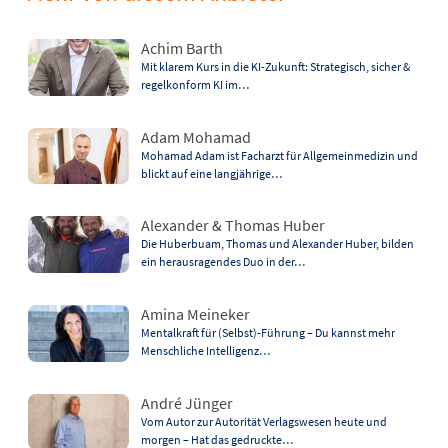
Achim Barth
Mit klarem Kurs in die KI-Zukunft: Strategisch, sicher &
regelkonform KI im…
Adam Mohamad
Mohamad Adam ist Facharzt für Allgemeinmedizin und
blickt auf eine langjährige…
Alexander & Thomas Huber
Die Huberbuam, Thomas und Alexander Huber, bilden
ein herausragendes Duo in der…
Amina Meineker
Mentalkraft für (Selbst)-Führung – Du kannst mehr
Menschliche Intelligenz…
André Jünger
Vom Autor zur Autorität Verlagswesen heute und
morgen – Hat das gedruckte…