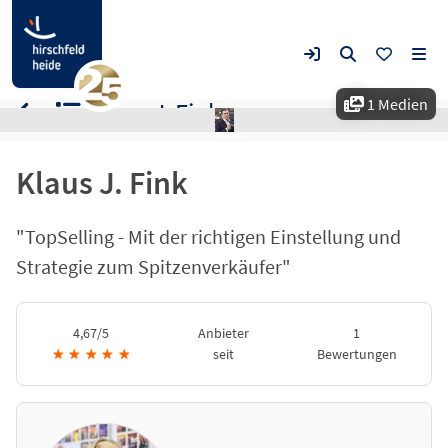
1 Medien
Klaus J. Fink
Klaus J. Fink
"TopSelling - Mit der richtigen Einstellung und
Strategie zum Spitzenverkäufer"
4,67/5
Anbieter
1
★
★
★
★
★
seit
Bewertungen