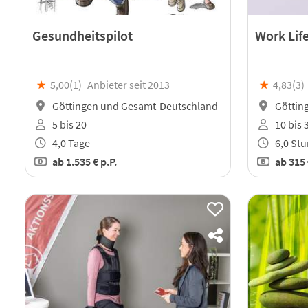
Gesundheitspilot
Work Lif
★
5,00(
1
)
Anbieter seit 2013
★
4,83(
3
)
Göttingen und Gesamt-Deutschland
Göttin
5 bis 20
10 bis 
4,0 Tage
6,0 St
ab
1.535 €
p.P.
ab
315