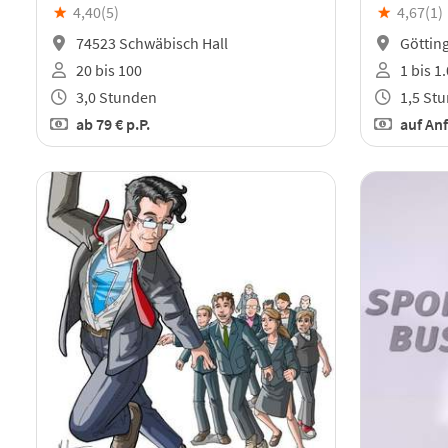
★
4,40(
5
)
★
4,67(
1
)
74523 Schwäbisch Hall
Göttin
20 bis 100
1 bis 1
3,0 Stunden
1,5 St
ab
79 €
p.P.
auf An