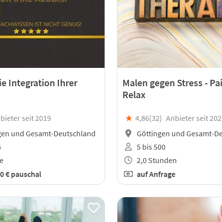
ie Integration Ihrer
Malen gegen Stress - Pa
Relax
bieter seit 2019
★
4,86(
32
)
Anbieter seit 20
gen und Gesamt-Deutschland
Göttingen und Gesamt-D
6
5 bis 500
e
2,0 Stunden
0 €
pauschal
auf Anfrage