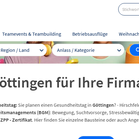
Teamevents & Teambuilding
Betriebsausflüge
Weihnach
/ Region / Land
Anlass / Kategorie
öttingen für Ihre Firm
eitstag:
Sie planen einen Gesundheitstag in
Göttingen
? - Hirschfe
itsmanagements (BGM)
: Bewegung, Suchtvorsorge, Stressbewälti
e
ZPP - Zertifikat
. Hier finden Sie einzelne Bausteine oder auch An