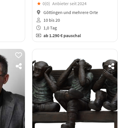
★
0(
0
)
Anbieter seit 2024
Göttingen und mehrere Orte
10 bis 20
1,0 Tag
ab
1.290 €
pauschal