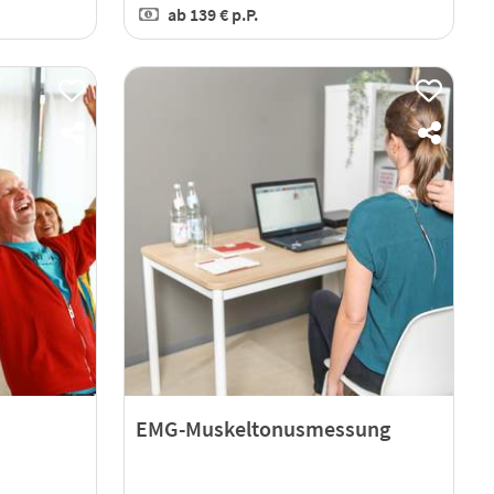
ab
139 €
p.P.
EMG-Muskeltonusmessung