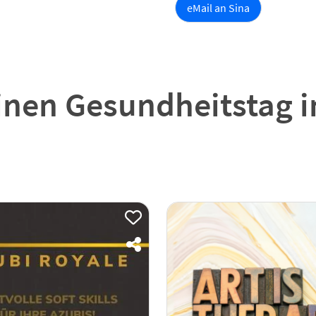
eMail an Sina
einen Gesundheitstag i