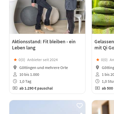
Aktionsstand: Fit bleiben - ein
Gelassen 
Leben lang
mit Qi G
★
0(
0
)
Anbieter seit 2024
★
0(
0
)
An
Göttingen und mehrere Orte
Göttin
10 bis 1.000
1 bis 2
1,0 Tag
1,0 St
ab
1.290 €
pauschal
ab
500