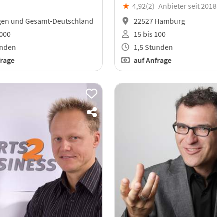
★
4,92(
2
)
Anbieter seit 2018
gen und Gesamt-Deutschland
22527 Hamburg
.000
15 bis 100
unden
1,5 Stunden
frage
auf Anfrage