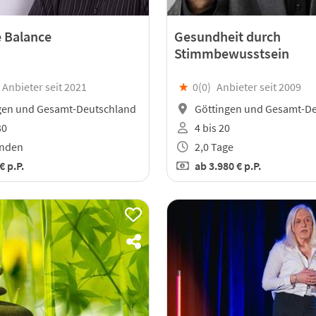
e Balance
Gesundheit durch
Stimmbewusstsein
Anbieter seit 2021
★
0(
0
)
Anbieter seit 2009
gen und Gesamt-Deutschland
Göttingen und Gesamt-D
30
4 bis 20
unden
2,0 Tage
 €
p.P.
ab
3.980 €
p.P.