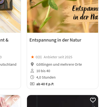
int &
Entspannung in der Natur
23
★
0(
0
)
Anbieter seit 2025
eutschland
Göttingen und mehrere Orte
10 bis 40
4,0 Stunden
ab
40 €
p.P.