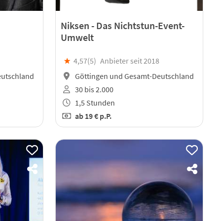
Niksen - Das Nichtstun-Event-
Umwelt
★
4,57(
5
)
Anbieter seit 2018
eutschland
Göttingen und Gesamt-Deutschland
30 bis 2.000
1,5 Stunden
ab
19 €
p.P.