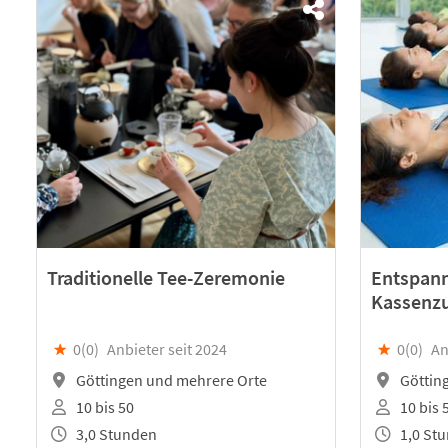
Traditionelle Tee-Zeremonie
Entspann
Kassenz
★
0(
0
)
Anbieter seit 2024
★
0(
0
)
An
Göttingen und mehrere Orte
Göttin
10 bis 50
10 bis 
3,0 Stunden
1,0 St