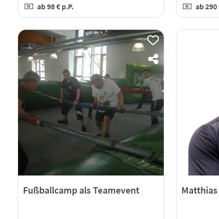
ab
98 €
p.P.
ab
290
Fußballcamp als Teamevent
Matthias