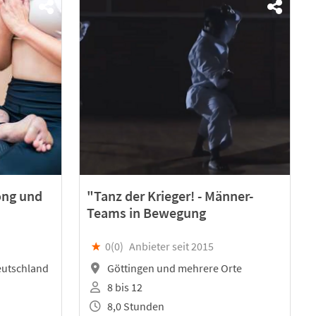
ong und
"Tanz der Krieger! - Männer-
Teams in Bewegung
★
0(
0
)
Anbieter seit 2015
eutschland
Göttingen und mehrere Orte
8 bis 12
8,0 Stunden