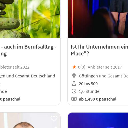
- auch im Berufsalltag -
Ist Ihr Unternehmen ein
ong
Place"?
bieter seit 2022
★
0(
0
)
Anbieter seit 2017
gen und Gesamt-Deutschland
Göttingen und Gesamt-D
0
20 bis 500
unde
1,0 Stunde
 €
pauschal
ab
1.490 €
pauschal