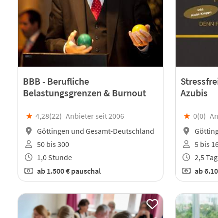
BBB - Berufliche
Stressfre
Belastungsgrenzen & Burnout
Azubis
★
4,28(
22
)
Anbieter seit 2006
★
0(
0
)
An
Göttingen und Gesamt-Deutschland
Göttin
50 bis 300
5 bis 1
1,0 Stunde
2,5 Tag
ab
1.500 €
pauschal
ab
6.10