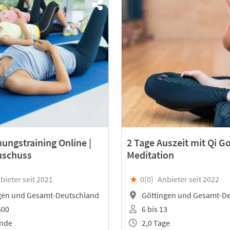
ungstraining Online |
2 Tage Auszeit mit Qi G
uschuss
Meditation
bieter seit 2021
★
0(
0
)
Anbieter seit 2022
gen und Gesamt-Deutschland
Göttingen und Gesamt-D
500
6 bis 13
unde
2,0 Tage