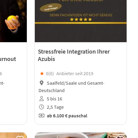
Stressfreie Integration Ihrer
urnout
Azubis
06
★
0(
0
)
Anbieter seit 2019
mt-
Saalfeld/Saale und Gesamt-
Deutschland
5 bis 16
2,5 Tage
ab
6.100 €
pauschal