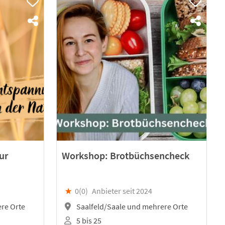
ur
Workshop: Brotbüchsencheck
★
0(
0
)
Anbieter seit 2024
re Orte
Saalfeld/Saale und mehrere Orte
5 bis 25