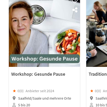
Workshop: Gesunde Pause
Traditio
★
0(
0
)
Anbieter seit 2024
★
0(
0
)
An
Saalfeld/Saale und mehrere Orte
Saalfel
5 bis 20
10 bis 