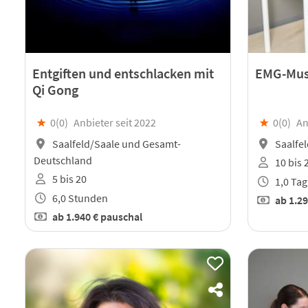
Entgiften und entschlacken mit
EMG-Mus
Qi Gong
★
0(
0
)
Anbieter seit 2022
★
0(
0
)
An
Saalfeld/Saale und Gesamt-
Saalfel
Deutschland
10 bis 
5 bis 20
1,0 Tag
6,0 Stunden
ab
1.29
ab
1.940 €
pauschal