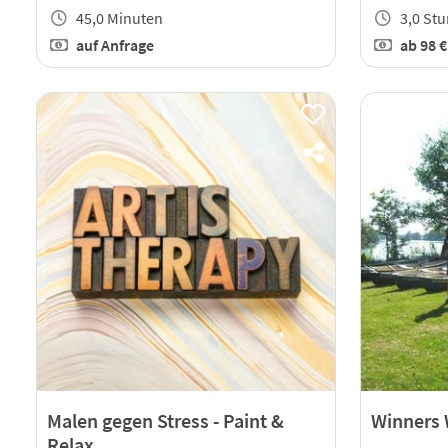
45,0 Minuten
3,0 St
auf Anfrage
ab
98 
Malen gegen Stress - Paint &
Winners
Relax