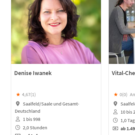
Denise Iwanek
Vital-Ch
★
4,67(
1
)
★
0(
0
)
An
Saalfeld/Saale und Gesamt-
Saalfel
Deutschland
10 bis 
1 bis 998
1,0 Tag
2,0 Stunden
ab
1.49