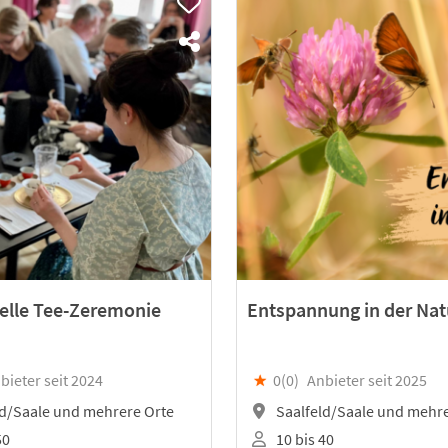
nelle Tee-Zeremonie
Entspannung in der Nat
bieter seit 2024
★
0(
0
)
Anbieter seit 2025
d/Saale und mehrere Orte
Saalfeld/Saale und mehre
50
10 bis 40