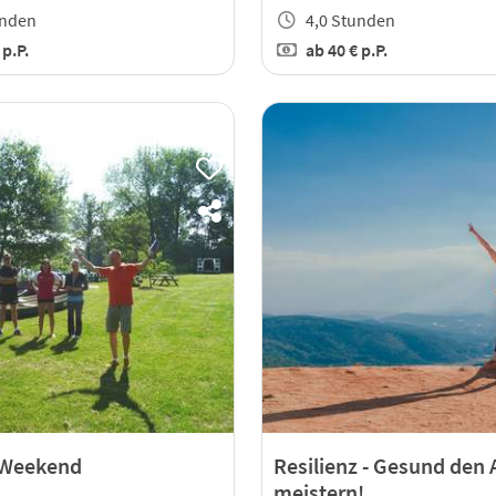
unden
4,0 Stunden
€
p.P.
ab
40 €
p.P.
 Weekend
Resilienz - Gesund den 
meistern!