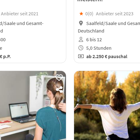
Anbieter seit 2021
★
0(
0
)
Anbieter seit 2023
ld/Saale und Gesamt-
Saalfeld/Saale und Gesa
nd
Deutschland
300
6 bis 12
e
5,0 Stunden
 €
p.P.
ab
2.250 €
pauschal