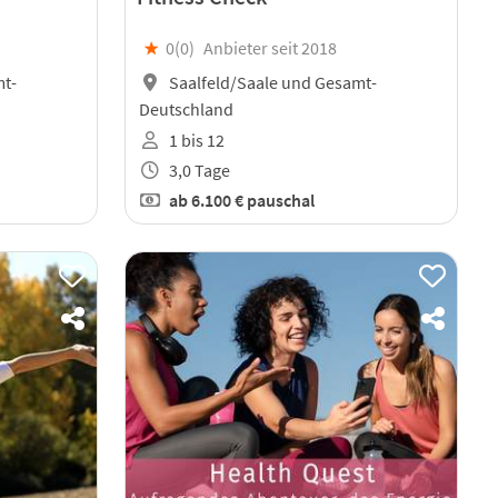
★
0(
0
)
Anbieter seit 2018
mt-
Saalfeld/Saale und Gesamt-
Deutschland
1 bis 12
3,0 Tage
ab
6.100 €
pauschal