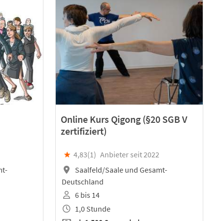
Online Kurs Qigong (§20 SGB V
zertifiziert)
★
4,83(
1
)
Anbieter seit 2022
mt-
Saalfeld/Saale und Gesamt-
Deutschland
6 bis 14
1,0 Stunde