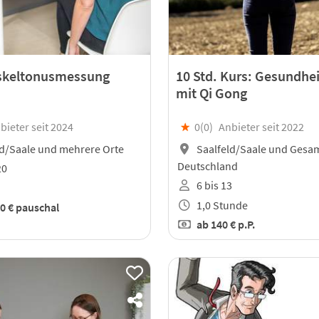
keltonusmessung
10 Std. Kurs: Gesundhei
mit Qi Gong
bieter seit 2024
★
0(
0
)
Anbieter seit 2022
d/Saale und mehrere Orte
Saalfeld/Saale und Gesa
Deutschland
20
6 bis 13
1,0 Stunde
0 €
pauschal
ab
140 €
p.P.