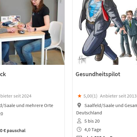
eck
Gesundheitspilot
bieter seit 2024
★
5,00(
1
)
Anbieter seit 2013
d/Saale und mehrere Orte
Saalfeld/Saale und Gesa
Deutschland
20
5 bis 20
4,0 Tage
0 €
pauschal