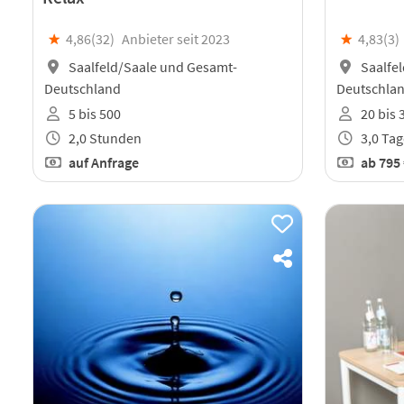
★
4,86(
32
)
Anbieter seit 2023
★
4,83(
3
)
Saalfeld/Saale und Gesamt-
Saalfe
Deutschland
Deutschla
5 bis 500
20 bis 
2,0 Stunden
3,0 Tag
auf Anfrage
ab
795