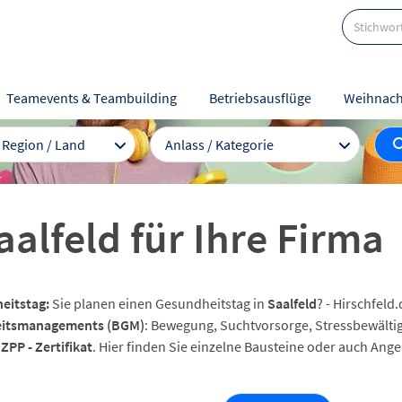
Teamevents & Teambuilding
Betriebsausflüge
Weihnach
/ Region / Land
Anlass / Kategorie
alfeld für Ihre Firma
eitstag:
Sie planen einen Gesundheitstag in
Saalfeld
? - Hirschfeld
itsmanagements (BGM)
: Bewegung, Suchtvorsorge, Stressbewälti
e
ZPP - Zertifikat
. Hier finden Sie einzelne Bausteine oder auch An