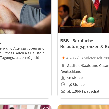
BBB - Berufliche
g
Belastungsgrenzen & B
onen- und Altersgruppen und
n Fitness. Auch als Baustein
 Tagungszusatz möglich!
★
4,28(
22
)
Anbieter seit 20
Saalfeld/Saale und Gesa
Deutschland
50 bis 300
1,0 Stunde
ab
1.500 €
pauschal