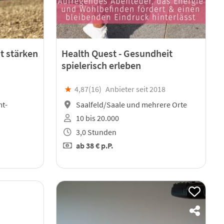
t stärken
Health Quest - Gesundheit
spielerisch erleben
★
4,87(
16
)
Anbieter seit 2018
mt-
Saalfeld/Saale und mehrere Orte
10 bis 20.000
3,0 Stunden
ab
38 €
p.P.