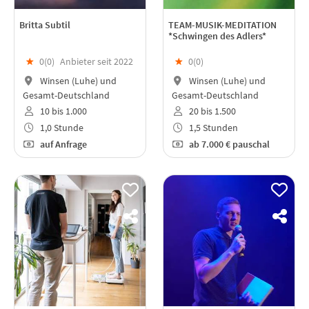
Britta Subtil
TEAM-MUSIK-MEDITATION
*Schwingen des Adlers*
★
0(
0
)
Anbieter seit 2022
★
0(
0
)
Winsen (Luhe) und
Winsen (Luhe) und
Gesamt-Deutschland
Gesamt-Deutschland
10 bis 1.000
20 bis 1.500
1,0 Stunde
1,5 Stunden
auf Anfrage
ab
7.000 €
pauschal