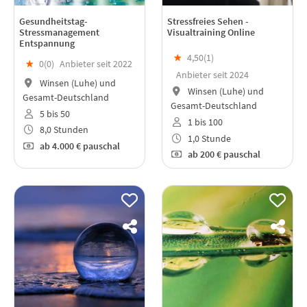
Gesundheitstag-
Stressfreies Sehen -
Stressmanagement
Visualtraining Online
Entspannung
★
4,50(
1
)
★
0(
0
)
Anbieter seit 2022
Anbieter seit 2024
Winsen (Luhe) und
Winsen (Luhe) und
Gesamt-Deutschland
Gesamt-Deutschland
5 bis 50
1 bis 100
8,0 Stunden
1,0 Stunde
ab
4.000 €
pauschal
ab
200 €
pauschal