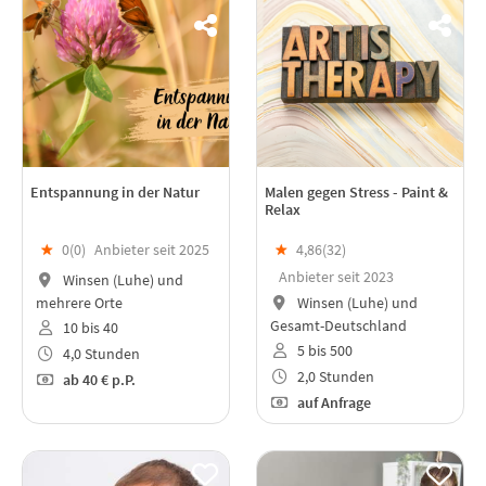
Entspannung in der Natur
Malen gegen Stress - Paint &
Relax
★
0(
0
)
Anbieter seit 2025
★
4,86(
32
)
Anbieter seit 2023
Winsen (Luhe) und
mehrere Orte
Winsen (Luhe) und
Gesamt-Deutschland
10 bis 40
5 bis 500
4,0 Stunden
2,0 Stunden
ab
40 €
p.P.
auf Anfrage