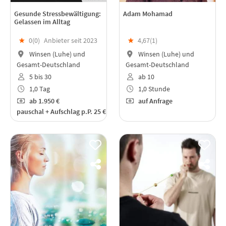
Gesunde Stressbewältigung:
Adam Mohamad
Gelassen im Alltag
★
0(
0
)
Anbieter seit 2023
★
4,67(
1
)
Winsen (Luhe) und
Winsen (Luhe) und
Gesamt-Deutschland
Gesamt-Deutschland
5 bis 30
ab 10
1,0 Tag
1,0 Stunde
ab
1.950 €
auf Anfrage
pauschal + Aufschlag p.P. 25 €