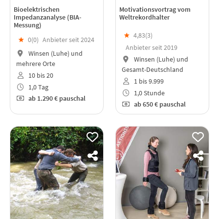
Bioelektrischen
Motivationsvortrag vom
Impedanzanalyse (BIA-
Weltrekordhalter
Messung)
★
4,83(
3
)
★
0(
0
)
Anbieter seit 2024
Anbieter seit 2019
Winsen (Luhe) und
Winsen (Luhe) und
mehrere Orte
Gesamt-Deutschland
10 bis 20
1 bis 9.999
1,0 Tag
1,0 Stunde
ab
1.290 €
pauschal
ab
650 €
pauschal