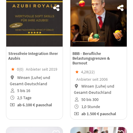
Stressfreie Integration Ihrer
BBB - Berufliche
Azubis
Belastungsgrenzen &
Burnout
★
0(
0
)
Anbieter seit 2019
★
4,28(
22
)
Winsen (Luhe) und
Anbieter seit 2006
Gesamt-Deutschland
Winsen (Luhe) und
5 bis 16
Gesamt-Deutschland
2,5 Tage
50 bis 300
ab
6.100 €
pauschal
1,0 Stunde
ab
1.500 €
pauschal