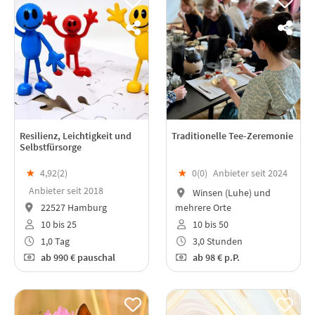
Resilienz, Leichtigkeit und
Traditionelle Tee-Zeremonie
Selbstfürsorge
★
4,92(
2
)
★
0(
0
)
Anbieter seit 2024
Anbieter seit 2018
Winsen (Luhe) und
22527 Hamburg
mehrere Orte
10 bis 25
10 bis 50
1,0 Tag
3,0 Stunden
ab
990 €
pauschal
ab
98 €
p.P.