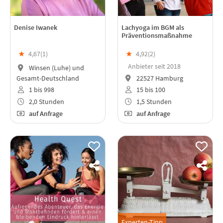
Denise Iwanek
Lachyoga im BGM als
Präventionsmaßnahme
★
4,67(
1
)
★
4,92(
2
)
Anbieter seit 2018
Winsen (Luhe) und
Gesamt-Deutschland
22527 Hamburg
1 bis 998
15 bis 100
2,0 Stunden
1,5 Stunden
auf Anfrage
auf Anfrage
Experten-Tipp