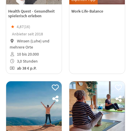
Health Quest - Gesundheit
Work-Life-Balance
spielerisch erleben
★
4,87(
16
)
Anbieter seit 2018
Winsen (Luhe) und
mehrere Orte
10 bis 20.000
3,0 Stunden
ab
38 €
p.P.