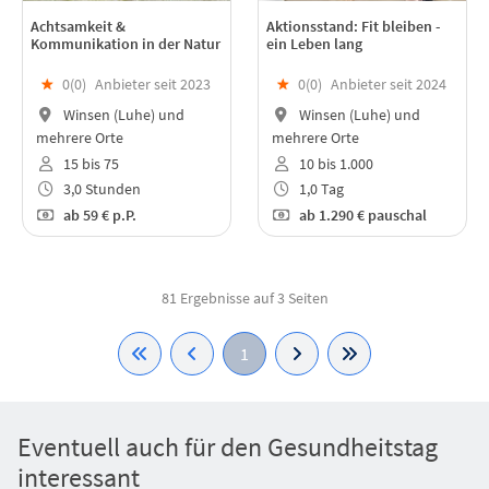
Achtsamkeit &
Aktionsstand: Fit bleiben -
Kommunikation in der Natur
ein Leben lang
★
0(
0
)
Anbieter seit 2023
★
0(
0
)
Anbieter seit 2024
Winsen (Luhe) und
Winsen (Luhe) und
mehrere Orte
mehrere Orte
15 bis 75
10 bis 1.000
3,0 Stunden
1,0 Tag
ab
59 €
p.P.
ab
1.290 €
pauschal
81 Ergebnisse auf 3 Seiten
1
Eventuell auch für den Gesundheitstag
interessant