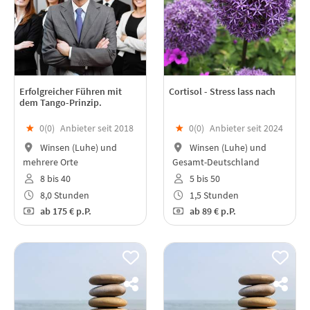
Erfolgreicher Führen mit
Cortisol - Stress lass nach
dem Tango-Prinzip.
★
0(
0
)
Anbieter seit 2018
★
0(
0
)
Anbieter seit 2024
Winsen (Luhe) und
Winsen (Luhe) und
mehrere Orte
Gesamt-Deutschland
8 bis 40
5 bis 50
8,0 Stunden
1,5 Stunden
ab
175 €
p.P.
ab
89 €
p.P.