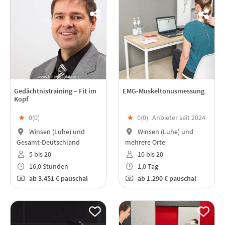
Gedächtnistraining – Fit im
EMG-Muskeltonusmessung
Kopf
★
0(
0
)
★
0(
0
)
Anbieter seit 2024
Winsen (Luhe) und
Winsen (Luhe) und
Gesamt-Deutschland
mehrere Orte
5 bis 20
10 bis 20
16,0 Stunden
1,0 Tag
ab
3.451 €
pauschal
ab
1.290 €
pauschal