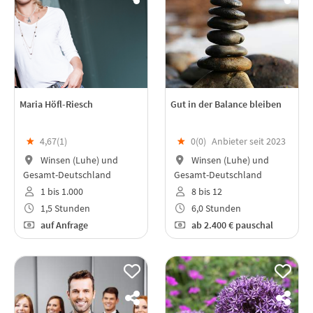
Maria Höfl-Riesch
Gut in der Balance bleiben
★
4,67(
1
)
★
0(
0
)
Anbieter seit 2023
Winsen (Luhe) und
Winsen (Luhe) und
Gesamt-Deutschland
Gesamt-Deutschland
1 bis 1.000
8 bis 12
1,5 Stunden
6,0 Stunden
auf Anfrage
ab
2.400 €
pauschal