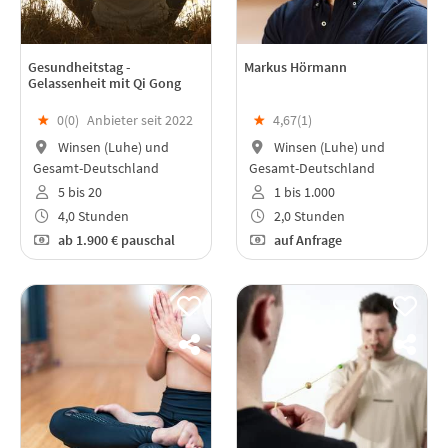
Gesundheitstag -
Markus Hörmann
Gelassenheit mit Qi Gong
★
0(
0
)
Anbieter seit 2022
★
4,67(
1
)
Winsen (Luhe) und
Winsen (Luhe) und
Gesamt-Deutschland
Gesamt-Deutschland
5 bis 20
1 bis 1.000
4,0 Stunden
2,0 Stunden
ab
1.900 €
pauschal
auf Anfrage