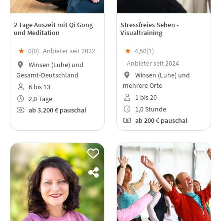
2 Tage Auszeit mit Qi Gong
Stressfreies Sehen -
und Meditation
Visualtraining
★
0(
0
)
Anbieter seit 2022
★
4,50(
1
)
Anbieter seit 2024
Winsen (Luhe) und
Gesamt-Deutschland
Winsen (Luhe) und
mehrere Orte
6 bis 13
1 bis 20
2,0 Tage
1,0 Stunde
ab
3.200 €
pauschal
ab
200 €
pauschal