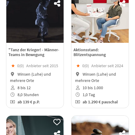
"Tanz der Krieger! - Männer-
Aktionsstand:
Teams in Bewegung
Blitzentspannung
★
0(
0
)
Anbieter seit 2015
★
0(
0
)
Anbieter seit 2024
Winsen (Luhe) und
Winsen (Luhe) und
mehrere Orte
mehrere Orte
8 bis 12
10 bis 1.000
8,0 Stunden
1,0 Tag
ab
139 €
p.P.
ab
1.290 €
pauschal