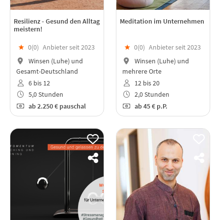
Resilienz - Gesund den Alltag
Meditation im Unternehmen
meistern!
★
0(
0
)
Anbieter seit 2023
★
0(
0
)
Anbieter seit 2023
Winsen (Luhe) und
Winsen (Luhe) und
Gesamt-Deutschland
mehrere Orte
6 bis 12
12 bis 20
5,0 Stunden
2,0 Stunden
ab
2.250 €
pauschal
ab
45 €
p.P.