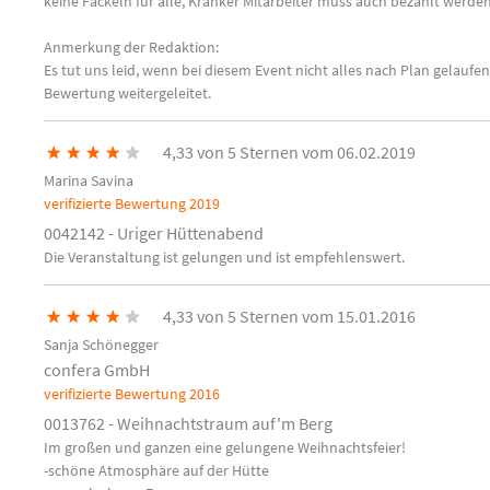
keine Fackeln für alle, Kranker Mitarbeiter muss auch bezahlt werden
Anmerkung der Redaktion:
Es tut uns leid, wenn bei diesem Event nicht alles nach Plan gelauf
Bewertung weitergeleitet.
★
★
★
★
★
4,33 von 5 Sternen vom 06.02.2019
Marina Savina
verifizierte Bewertung
2019
0042142 - Uriger Hüttenabend
Die Veranstaltung ist gelungen und ist empfehlenswert.
★
★
★
★
★
4,33 von 5 Sternen vom 15.01.2016
Sanja Schönegger
confera GmbH
verifizierte Bewertung
2016
0013762 - Weihnachtstraum auf'm Berg
Im großen und ganzen eine gelungene Weihnachtsfeier!
-schöne Atmosphäre auf der Hütte