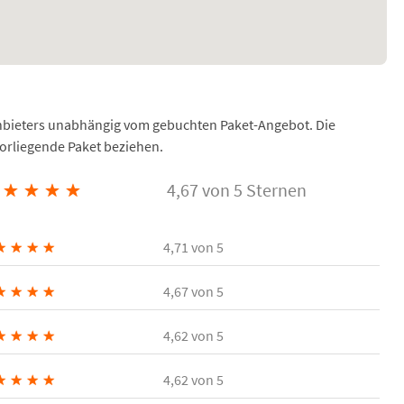
Anbieters unabhängig vom gebuchten Paket-Angebot. Die
vorliegende Paket beziehen.
★
★
★
★
4,67 von 5 Sternen
★
★
★
★
4,71
von 5
★
★
★
★
4,67
von 5
★
★
★
★
4,62
von 5
★
★
★
★
4,62
von 5