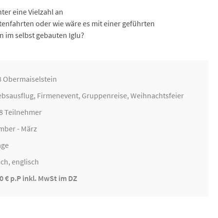
er eine Vielzahl an
enfahrten oder wie wäre es mit einer geführten
im selbst gebauten Iglu?
 Obermaiselstein
ebsausflug
,
Firmenevent
,
Gruppenreise
,
Weihnachtsfeier
68 Teilnehmer
mber - März
age
ch, englisch
0 € p.P inkl. MwSt im DZ