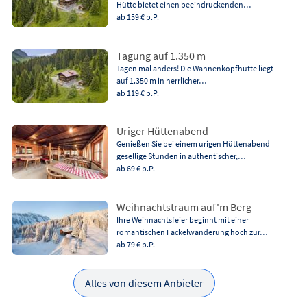
Hütte bietet einen beeindruckenden…
ab 159 €
p.P.
Tagung auf 1.350 m
Tagen mal anders! Die Wannenkopfhütte liegt
auf 1.350 m in herrlicher…
ab 119 €
p.P.
Uriger Hüttenabend
Genießen Sie bei einem urigen Hüttenabend
gesellige Stunden in authentischer,…
ab 69 €
p.P.
Weihnachtstraum auf'm Berg
Ihre Weihnachtsfeier beginnt mit einer
romantischen Fackelwanderung hoch zur…
ab 79 €
p.P.
Alles von diesem Anbieter