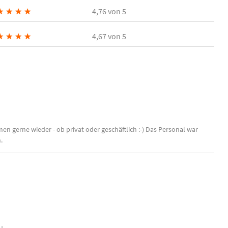
★
★
★
★
4,76
von 5
★
★
★
★
4,67
von 5
gerne wieder - ob privat oder geschäftlich :-) Das Personal war
.