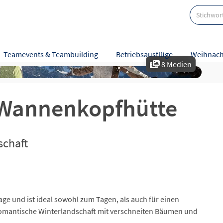
Teamevents & Teambuilding
Betriebsausflüge
Weihnach
8 Medien
e
Bewertungen
 Wannenkopfhütte
schaft
age und ist ideal sowohl zum Tagen, als auch für einen
 romantische Winterlandschaft mit verschneiten Bäumen und