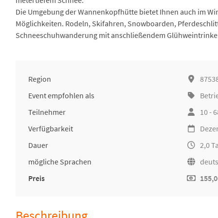
metertiefem Schnee.
Die Umgebung der Wannenkopfhütte bietet Ihnen auch im Wint
Möglichkeiten. Rodeln, Skifahren, Snowboarden, Pferdeschlitt
Schneeschuhwanderung mit anschließendem Glühweintrinken 
Region
87538
Event empfohlen als
Betri
Teilnehmer
10 - 
Verfügbarkeit
Deze
Dauer
2,0 T
mögliche Sprachen
deuts
Preis
155,0
Beschreibung