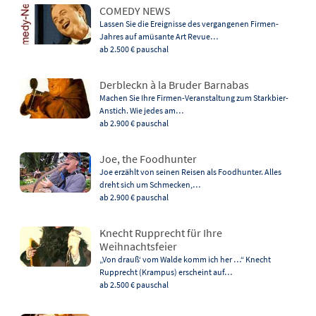
COMEDY NEWS
Lassen Sie die Ereignisse des vergangenen Firmen-
Jahres auf amüsante Art Revue…
ab 2.500 €
pauschal
Derbleckn à la Bruder Barnabas
Machen Sie Ihre Firmen-Veranstaltung zum Starkbier-
Anstich. Wie jedes am…
ab 2.900 €
pauschal
Joe, the Foodhunter
Joe erzählt von seinen Reisen als Foodhunter. Alles
dreht sich um Schmecken,…
ab 2.900 €
pauschal
Knecht Rupprecht für Ihre
Weihnachtsfeier
„Von drauß‘ vom Walde komm ich her …“ Knecht
Rupprecht (Krampus) erscheint auf…
ab 2.500 €
pauschal