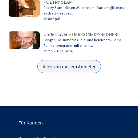
POETRY SLAM
Poetry Slam - diesen Wettstreit mit Worten gibt es nun
auch als kreatives…
ab 80 €
p.P.
Undercover – DER COMEDY-REDNER!
Bringen Sie Humor ins Spiel und bereichern Sie Ihr
Rahmenprogramm mit einem…
ab 2.500 €
pauschal
Alles von diesem Anbieter
Für Kunden