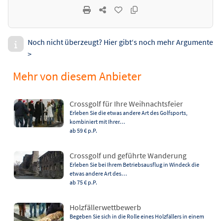
Noch nicht überzeugt? Hier gibt‘s noch mehr Argumente
>
Mehr von diesem Anbieter
Crossgolf für Ihre Weihnachtsfeier
Erleben Sie die etwas andere Art des Golfsports,
kombiniert mit Ihrer…
ab 59 €
p.P.
Crossgolf und geführte Wanderung
Erleben Sie bei Ihrem Betriebsausflug in Windeck die
etwas andere Art des…
ab 75 €
p.P.
Holzfällerwettbewerb
Begeben Sie sich in die Rolle eines Holzfällers in einem