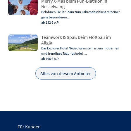
Merry X-Mas beim Fun-Biathlon in
Nesselwang
Belohnen Sie Ihr Team zum Jahresabschluss mit einer
ganz besonderen…
ab 132 €
p.P.
Teamwork & Spaß beim Floßbau im
Allgäu
Das Explorer Hotel Neuschwanstein ist ein modernes
und trendiges Tagungshotel.…
ab 196 €
p.P.
Alles von diesem Anbieter
Für Kunden