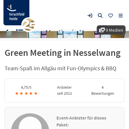
9 Medien
Green Meeting in Nesselwang
Green Meeting in Nesselwang
Team-Spaß im Allgäu mit Fun-Olympics & BBQ
4,75/5
Anbieter
4
★
★
★
★
★
seit 2012
Bewertungen
Event-Anbieter für dieses
Paket: