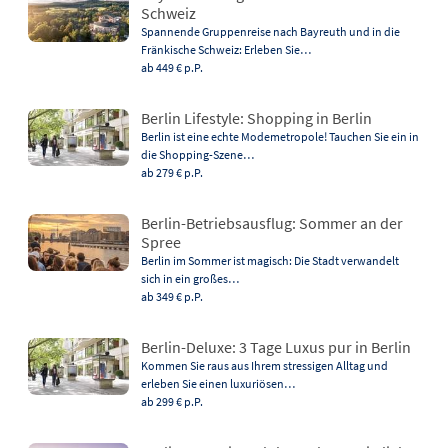
Schweiz
Spannende Gruppenreise nach Bayreuth und in die
Fränkische Schweiz: Erleben Sie…
ab 449 €
p.P.
Berlin Lifestyle: Shopping in Berlin
Berlin ist eine echte Modemetropole! Tauchen Sie ein in
die Shopping-Szene…
ab 279 €
p.P.
Berlin-Betriebsausflug: Sommer an der
Spree
Berlin im Sommer ist magisch: Die Stadt verwandelt
sich in ein großes…
ab 349 €
p.P.
Berlin-Deluxe: 3 Tage Luxus pur in Berlin
Kommen Sie raus aus Ihrem stressigen Alltag und
erleben Sie einen luxuriösen…
ab 299 €
p.P.