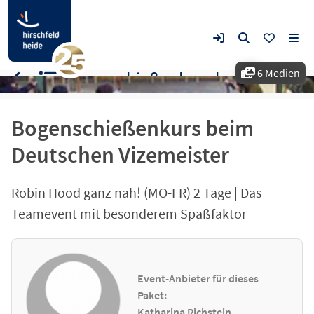
6 Medien
Bogenschießenkurs beim Deutschen Vizemeister
Bogenschießenkurs beim
Deutschen Vizemeister
Robin Hood ganz nah! (MO-FR) 2 Tage | Das
Teamevent mit besonderem Spaßfaktor
Event-Anbieter für dieses
Paket:
Katharina Richstein