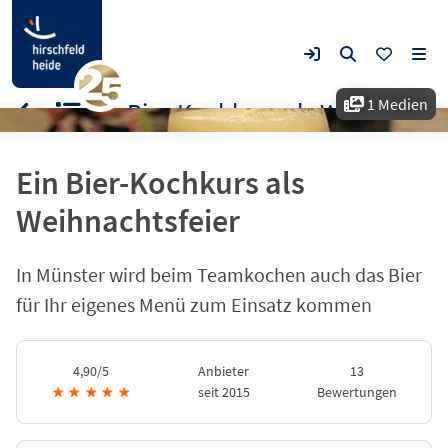
1 Medien
Ein Bier-Kochkurs als Weihnachtsfeier
Ein Bier-Kochkurs als
Weihnachtsfeier
In Münster wird beim Teamkochen auch das Bier
für Ihr eigenes Menü zum Einsatz kommen
4,90/5
Anbieter
13
★
★
★
★
★
seit 2015
Bewertungen