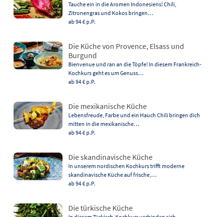
Tauche ein in die Aromen Indonesiens! Chili,
Zitronengras und Kokos bringen…
ab 94 €
p.P.
Die Küche von Provence, Elsass und
Burgund
Bienvenue und ran an die Töpfe! In diesem Frankreich-
Kochkurs geht es um Genuss…
ab 94 €
p.P.
Die mexikanische Küche
Lebensfreude, Farbe und ein Hauch Chili bringen dich
mitten in die mexikanische…
ab 94 €
p.P.
Die skandinavische Küche
In unserem nordischen Kochkurs trifft moderne
skandinavische Küche auf frische,…
ab 94 €
p.P.
Die türkische Küche
In diesem Türkisch-Kochkurs verbinden sich