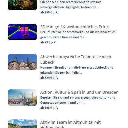
Erleben Sie einen Teamerlebnis deluxe mit
unvergesslichen Highlights: Aufnahme…
ab 250 €
p.P.
3D Minigolf & weihnachtliches Erfurt
Der Erfurter Weihnachtsmarkt und die weihnachtlich
geschmückten Gassen sind die…
ab 99 €
p.P.
Abwechslungsreiche Teamreise nach
Lübeck
Kommen Sie mit uns in die Hansestadt Lübeck und
erkunden Sie per Schiff die…
ab 329 €
p.P.
Action, Kultur & Spaß in und um Dresden
Bereiten Sie sich auf ein unvergessliches Kultur- und
Genussabenteuer in und um…
ab 198 €
p.P.
Aktiv im Team im Altmühltal mit
Hüttengaudi