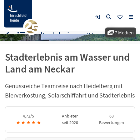
7 Medien
Stadterlebnis am Wasser und Land am Neckar
Stadterlebnis am Wasser und
Land am Neckar
Genussreiche Teamreise nach Heidelberg mit
Bierverkostung, Solarschiffahrt und Stadterlebnis
4,72/5
Anbieter
63
★
★
★
★
★
seit 2020
Bewertungen