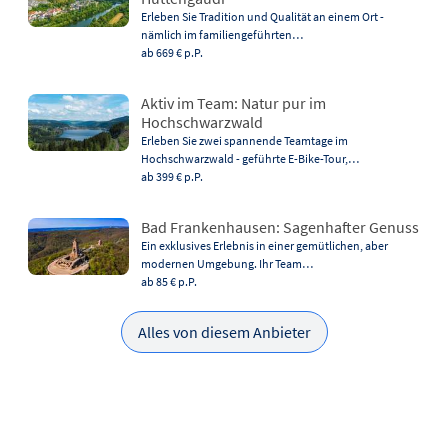
Erleben Sie Tradition und Qualität an einem Ort -
nämlich im familiengeführten…
ab 669 €
p.P.
Aktiv im Team: Natur pur im
Hochschwarzwald
Erleben Sie zwei spannende Teamtage im
Hochschwarzwald - geführte E-Bike-Tour,…
ab 399 €
p.P.
Bad Frankenhausen: Sagenhafter Genuss
Ein exklusives Erlebnis in einer gemütlichen, aber
modernen Umgebung. Ihr Team…
ab 85 €
p.P.
Alles von diesem Anbieter