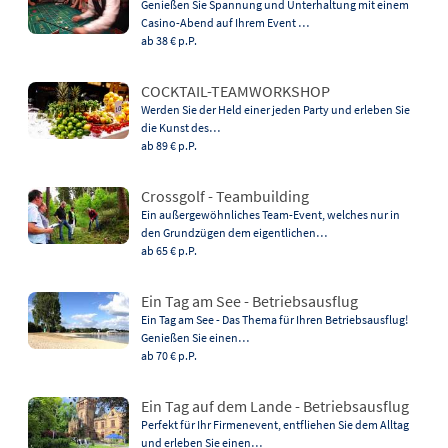
Genießen Sie Spannung und Unterhaltung mit einem
Casino-Abend auf Ihrem Event …
ab 38 €
p.P.
COCKTAIL-TEAMWORKSHOP
Werden Sie der Held einer jeden Party und erleben Sie
die Kunst des…
ab 89 €
p.P.
Crossgolf - Teambuilding
Ein außergewöhnliches Team-Event, welches nur in
den Grundzügen dem eigentlichen…
ab 65 €
p.P.
Ein Tag am See - Betriebsausflug
Ein Tag am See - Das Thema für Ihren Betriebsausflug!
Genießen Sie einen…
ab 70 €
p.P.
Ein Tag auf dem Lande - Betriebsausflug
Perfekt für Ihr Firmenevent, entfliehen Sie dem Alltag
und erleben Sie einen…