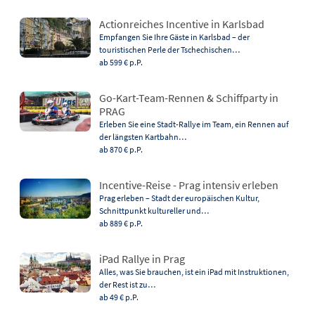
Actionreiches Incentive in Karlsbad
Empfangen Sie Ihre Gäste in Karlsbad – der
touristischen Perle der Tschechischen…
ab 599 €
p.P.
Go-Kart-Team-Rennen & Schiffparty in
PRAG
Erleben Sie eine Stadt-Rallye im Team, ein Rennen auf
der längsten Kartbahn…
ab 870 €
p.P.
Incentive-Reise - Prag intensiv erleben
Prag erleben – Stadt der europäischen Kultur,
Schnittpunkt kultureller und…
ab 889 €
p.P.
iPad Rallye in Prag
Alles, was Sie brauchen, ist ein iPad mit Instruktionen,
der Rest ist zu…
ab 49 €
p.P.