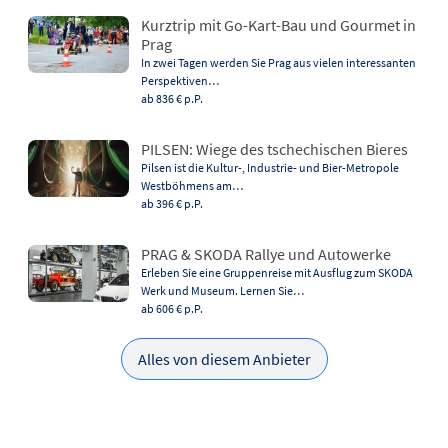
Kurztrip mit Go-Kart-Bau und Gourmet in
Prag
In zwei Tagen werden Sie Prag aus vielen interessanten
Perspektiven…
ab 836 €
p.P.
PILSEN: Wiege des tschechischen Bieres
Pilsen ist die Kultur-, Industrie- und Bier-Metropole
Westböhmens am…
ab 396 €
p.P.
PRAG & SKODA Rallye und Autowerke
Erleben Sie eine Gruppenreise mit Ausflug zum SKODA
Werk und Museum. Lernen Sie…
ab 606 €
p.P.
Alles von diesem Anbieter