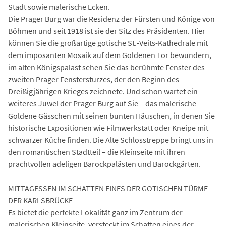
Stadt sowie malerische Ecken.
Die Prager Burg war die Residenz der Fürsten und Könige von
Böhmen und seit 1918 ist sie der Sitz des Präsidenten. Hier
können Sie die großartige gotische St.-Veits-Kathedrale mit
dem imposanten Mosaik auf dem Goldenen Tor bewundern,
im alten Königspalast sehen Sie das berühmte Fenster des
zweiten Prager Fenstersturzes, der den Beginn des
Dreißigjährigen Krieges zeichnete. Und schon wartet ein
weiteres Juwel der Prager Burg auf Sie – das malerische
Goldene Gässchen mit seinen bunten Häuschen, in denen Sie
historische Expositionen wie Filmwerkstatt oder Kneipe mit
schwarzer Küche finden. Die Alte Schlosstreppe bringt uns in
den romantischen Stadtteil – die Kleinseite mit ihren
prachtvollen adeligen Barockpalästen und Barockgärten.
MITTAGESSEN IM SCHATTEN EINES DER GOTISCHEN TÜRME
DER KARLSBRÜCKE
Es bietet die perfekte Lokalität ganz im Zentrum der
malerischen Kleinseite, versteckt im Schatten eines der