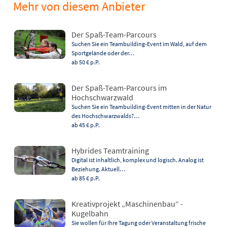
Mehr von diesem Anbieter
Der Spaß-Team-Parcours
Suchen Sie ein Teambuilding-Event im Wald, auf dem
Sportgelände oder der…
ab 50 €
p.P.
Der Spaß-Team-Parcours im
Hochschwarzwald
Suchen Sie ein Teambuilding-Event mitten in der Natur
des Hochschwarzwalds?…
ab 45 €
p.P.
Hybrides Teamtraining
Digital ist inhaltlich, komplex und logisch. Analog ist
Beziehung. Aktuell…
ab 85 €
p.P.
Kreativprojekt „Maschinenbau“ -
Kugelbahn
Sie wollen für Ihre Tagung oder Veranstaltung frische