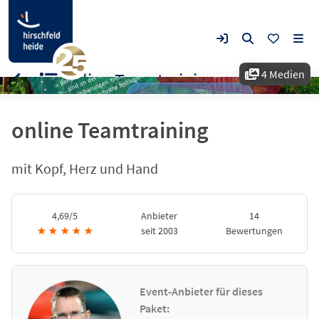
4 Medien
online Teamtraining
online Teamtraining
mit Kopf, Herz und Hand
4,69/5
Anbieter
14
★
★
★
★
★
seit 2003
Bewertungen
Event-Anbieter für dieses
Paket: