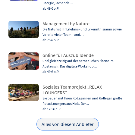
Energie, lachende…
ab 49 €
p.P.
Management by Nature
Die Natur ist Ihr Erlebnis- und Erkenntnisraum sowie
Vorbild vieler Team– und…
ab 75 €
p.P.
online für Auszubildende
und gleichzeitig auf der persönlichen Ebene im
Austausch. Das digitale Workshop…
ab 49 €
p.P.
Soziales Teamprojekt „RELAX
LOUNGERS“
Sie bauen mit Ihren Kolleginnen und Kollegen große
Relax Loungers aus Holz. Der…
ab 120 €
p.P.
Alles von diesem Anbieter