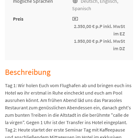
mögliche Sprachen
Deutsch, Englisch,
Spanisch
Preis
2.350,00 € p.P inkl. MwSt
im EZ
1.950,00 € p.P inkl. MwSt
im DZ
Beschreibung
Tag 1: Wir holen Euch vom Flughafen ab und bringen euch ins
Hotel wo ihr erstmal in Ruhe eincheckt und euch am Pool
ausruhen könnt. Am frühen Abend läd uns das Parasoles
Restaurant zum genüsslichen Abendessen ein, danach geht's
zum bunten Treiben in die Altstadt in die berühmte "calle de
la virgen". Gegen 1 Uhr ist der Transfer ins Hotel eingeplant.
Tag 2: Heute startet der erste Seminar Tag mit Kaffeepause
und anschließendem Mittagessen im Hotel im exklusiven