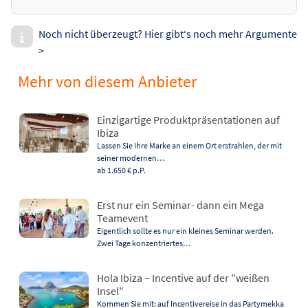
Noch nicht überzeugt? Hier gibt‘s noch mehr Argumente
>
Mehr von diesem Anbieter
Einzigartige Produktpräsentationen auf
Ibiza
Lassen Sie Ihre Marke an einem Ort erstrahlen, der mit
seiner modernen…
ab 1.650 €
p.P.
Erst nur ein Seminar- dann ein Mega
Teamevent
Eigentlich sollte es nur ein kleines Seminar werden.
Zwei Tage konzentriertes…
Hola Ibiza – Incentive auf der "weißen
Insel"
Kommen Sie mit: auf Incentivereise in das Partymekka