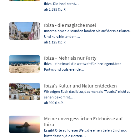
Ibiza. Die Insel steht…
ab 2.595 €
p.P.
Ibiza - die magische Insel
Innerhalb von 2 Stunden landen Sie auf der Isla Blanca.
Und kurz hinter dem…
ab 1.125 €
p.P.
Ibiza – Mehr als nur Party
Ibiza – eine Insel, die weltweit für ihre legendären
Partys und pulsierende…
Ibiza's Kultur und Natur entdecken
Wir zeigen Euch das Ibiza, das man als "Tourist" nicht zu
sehen bekommt.…
ab 990 €
p.P.
Meine unvergesslichen Erlebnisse auf
Ibiza
Es gibt Orte auf dieser Welt, die einen tiefen Eindruck
hinterlassen, die Herzen…