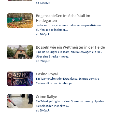
ab 63 €
p.P.
Bogenschießen im Schafstall im
Heidegarten
Jeder kennt es, aber man hat es selten praktizieren
dürfen. Die Teilnehmer…
ab 86 €
p.P.
Bosseln wie ein Weltmeister in der Heide
Eine Boßelkugel, ein Team, ein Bollerwagen ein Ziel.
Über eine Strecke hinweg…
ab 39 €
p.P.
Casino Royal
Ein Teamerlebnis der Extraklasse. Schnuppern Sie
Casinoluft in der Lüneburger…
Crime Rallye
Ein Tatort gefolgt von einer Spurensicherung. Spielen
Sie selbst den Inspektor…
ab 69 €
p.P.