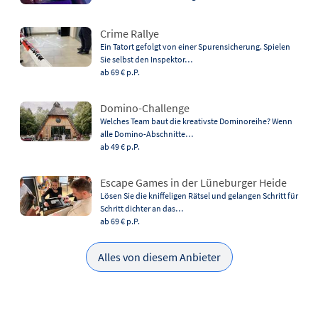
Crime Rallye
Ein Tatort gefolgt von einer Spurensicherung. Spielen
Sie selbst den Inspektor…
ab 69 €
p.P.
Domino-Challenge
Welches Team baut die kreativste Dominoreihe? Wenn
alle Domino-Abschnitte…
ab 49 €
p.P.
Escape Games in der Lüneburger Heide
Lösen Sie die kniffeligen Rätsel und gelangen Schritt für
Schritt dichter an das…
ab 69 €
p.P.
Alles von diesem Anbieter