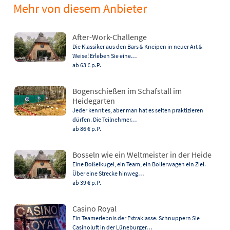
Mehr von diesem Anbieter
After-Work-Challenge
Die Klassiker aus den Bars & Kneipen in neuer Art &
Weise! Erleben Sie eine…
ab 63 €
p.P.
Bogenschießen im Schafstall im
Heidegarten
Jeder kennt es, aber man hat es selten praktizieren
dürfen. Die Teilnehmer…
ab 86 €
p.P.
Bosseln wie ein Weltmeister in der Heide
Eine Boßelkugel, ein Team, ein Bollerwagen ein Ziel.
Über eine Strecke hinweg…
ab 39 €
p.P.
Casino Royal
Ein Teamerlebnis der Extraklasse. Schnuppern Sie
Casinoluft in der Lüneburger…