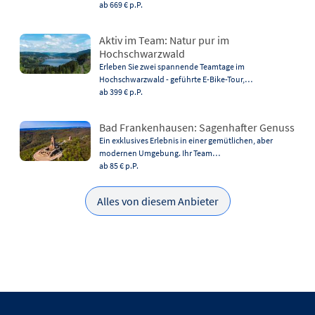
ab 669 €
p.P.
Aktiv im Team: Natur pur im
Hochschwarzwald
Erleben Sie zwei spannende Teamtage im
Hochschwarzwald - geführte E-Bike-Tour,…
ab 399 €
p.P.
Bad Frankenhausen: Sagenhafter Genuss
Ein exklusives Erlebnis in einer gemütlichen, aber
modernen Umgebung. Ihr Team…
ab 85 €
p.P.
Alles von diesem Anbieter