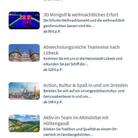
3D Minigolf & weihnachtliches Erfurt
Der Erfurter Weihnachtsmarkt und die weihnachtlich
geschmückten Gassen sind die…
ab 99 €
p.P.
Abwechslungsreiche Teamreise nach
Lübeck
Kommen Sie mit uns in die Hansestadt Lübeck und
erkunden Sie per Schiff die…
ab 329 €
p.P.
Action, Kultur & Spaß in und um Dresden
Bereiten Sie sich auf ein unvergessliches Kultur- und
Genussabenteuer in und um…
ab 198 €
p.P.
Aktiv im Team im Altmühltal mit
Hüttengaudi
Erleben Sie Tradition und Qualität an einem Ort -
nämlich im familiengeführten…