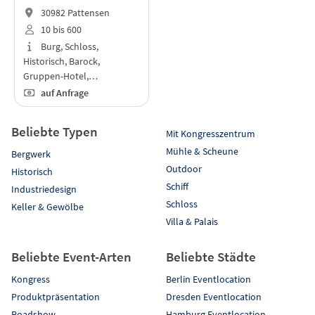
30982 Pattensen
10 bis 600
Burg, Schloss,
Historisch, Barock,
Gruppen-Hotel,…
auf Anfrage
Beliebte Typen
Mit Kongresszentrum
Mühle & Scheune
Bergwerk
Outdoor
Historisch
Schiff
Industriedesign
Schloss
Keller & Gewölbe
Villa & Palais
Beliebte Event-Arten
Beliebte Städte
Kongress
Berlin Eventlocation
Produktpräsentation
Dresden Eventlocation
Roadshow
Hamburg Eventlocation