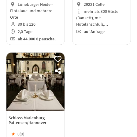
Lüneburger Heide -
29221 Celle
Elbtalaue und mehrere
mehr als 300 Gäste
Orte
(Bankett), mit
30 bis 120
Hotelanschluß,…
2,0 Tage
auf Anfrage
ab
44.000 €
pauschal
Schloss Marienburg
Pattensen/Hannover
★
0(
0
)